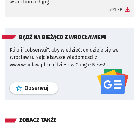
wszechnica-3.jpg
otworzy się w nowej karcie
49.1 KB
BĄDŹ NA BIEŻĄCO Z WROCŁAWIEM!
Kliknij „obserwuj”, aby wiedzieć, co dzieje się we
Wrocławiu.
Najciekawsze wiadomości z
www.wroclaw.pl znajdziesz w Google News!
profil
google news
serwisu wroclaw
Obserwuj
ZOBACZ TAKŻE