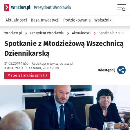
Serwis informacyjny wroclaw.pl podserwis: Prezydent Wroc
Menu
Aktualności
Baza Inwestycji
Podziękowania
Wskaźniki
wroclaw.pl
Prezydent Wrocławia
Aktualności
Spotkanie z Młodzi
Spotkanie z Młodzieżową Wszechnicą
Dziennikarską
Data publikacji:
Autor:
21.02.2019 14:55 |
Redakcja www.wroclaw.pl
|
aktualizacja:
7 lat temu, 28.02.2019
artykuł
Udostępnij
Materiał archiwalny
Kliknij, aby powiększyć