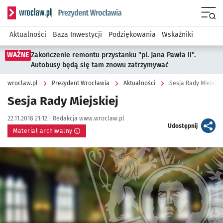
Serwis informacyjny wroclaw.pl podserwis: Prezydent Wroc
Menu
Aktualności
Baza Inwestycji
Podziękowania
Wskaźniki
WAŻNE
Zakończenie remontu przystanku "pl. Jana Pawła II".
Autobusy będą się tam znowu zatrzymywać
wroclaw.pl
Prezydent Wrocławia
Aktualności
Sesja Rady Miejskie
Sesja Rady Miejskiej
Data publikacji:
Autor:
22.11.2018 21:12 |
Redakcja www.wroclaw.pl
artykuł
Udostępnij
Materiał archiwalny
Kliknij, aby powiększyć