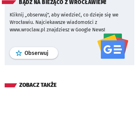
BĄDŹ NA BIEŻĄCO Z WROCŁAWIEM!
Kliknij „obserwuj”, aby wiedzieć, co dzieje się we
Wrocławiu.
Najciekawsze wiadomości z
www.wroclaw.pl znajdziesz w Google News!
profil
google news
serwisu wroclaw
Obserwuj
ZOBACZ TAKŻE