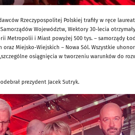
awców Rzeczypospolitej Polskiej trafiły w ręce laureat
i Samorządów Województw, Wektory 30-lecia otrzyma
ii Metropolii i Miast powyżej 500 tys. – samorządy Ło
ch oraz Miejsko-Wiejskich – Nowa Sól. Wszystkie uho
„szczególne osiągnięcia w tworzeniu warunków do roz
odebrał prezydent Jacek Sutryk.