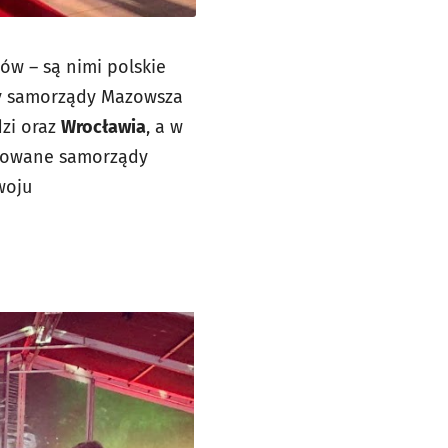
ów – są nimi polskie
ły samorządy Mazowsza
dzi oraz
Wrocławia
, a w
norowane samorządy
woju