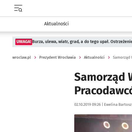
Menu główne portalu wroclaw.pl
Aktualności
UWAGA!
Burza, ulewa, wiatr, grad, a do tego upał. Ostrzeżen
wroclaw.pl
Prezydent Wrocławia
Aktualności
Samorząd W
Samorząd W
Pracodawc
Data publikacji:
Autor:
02.10.2019 09:26 |
Ewelina Bartos
Kliknij, aby powiększyć