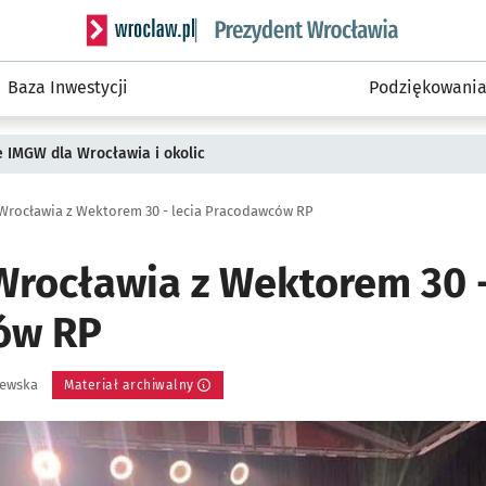
Serwis informacyjny wroclaw.pl podserwis: Prezyd
Baza Inwestycji
Podziękowani
ie IMGW dla Wrocławia i okolic
rocławia z Wektorem 30 - lecia Pracodawców RP
rocławia z Wektorem 30 -
ów RP
zewska
Materiał archiwalny