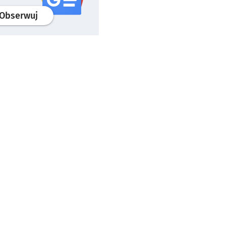
profil
google news
serwisu wroclaw.pl
Obserwuj