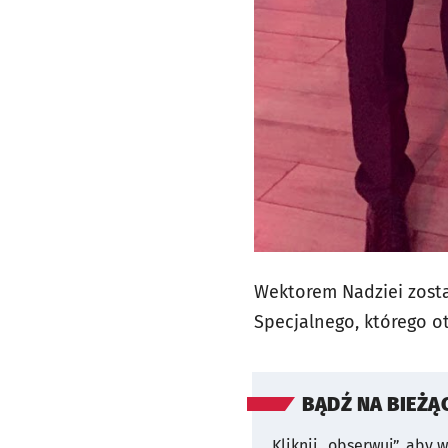
Wektorem Nadziei zost
Specjalnego, którego o
BĄDŹ NA BIEŻĄ
Kliknij „obserwuj”, aby 