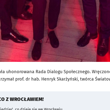
ała uhonorowana Rada Dialogu Społecznego. Wręczon
trzymał prof. dr hab. Henryk Skarżyński, twórca Świa
CO Z WROCŁAWIEM!
wiedzieć, co dzieje się we Wrocławiu.