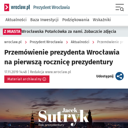
Serwis informacyjny wroclaw.pl podserwis: Prezydent Wroc
Menu
Aktualności
Baza Inwestycji
Podziękowania
Wskaźniki
Z MIASTA
Wrocławska Potańcówka za nami. Zobaczcie zdjęcia
wroclaw.pl
Prezydent Wrocławia
Aktualności
Przemówienie prezy
Przemówienie prezydenta Wrocławia
na pierwszą rocznicę prezydentury
Data publikacji:
Autor:
17.11.2019 14:48 |
Redakcja www.wroclaw.pl
artykuł
Udostępnij
Materiał archiwalny
Kliknij, aby powiększyć