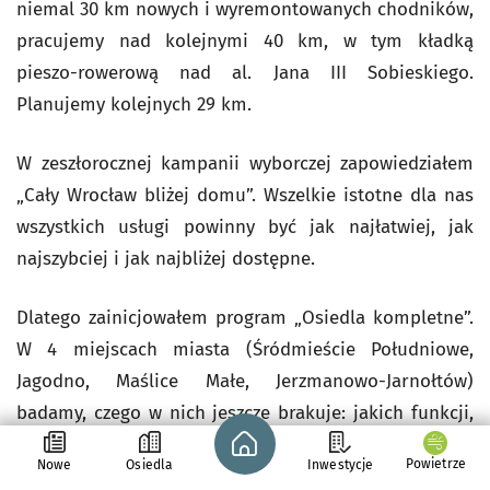
niemal 30 km nowych i wyremontowanych chodników,
pracujemy nad kolejnymi 40 km, w tym kładką
pieszo-rowerową nad al. Jana III Sobieskiego.
Planujemy kolejnych 29 km.
W zeszłorocznej kampanii wyborczej zapowiedziałem
„Cały Wrocław bliżej domu”. Wszelkie istotne dla nas
wszystkich usługi powinny być jak najłatwiej, jak
najszybciej i jak najbliżej dostępne.
Dlatego zainicjowałem program „Osiedla kompletne”.
W 4 miejscach miasta (Śródmieście Południowe,
Jagodno, Maślice Małe, Jerzmanowo-Jarnołtów)
badamy, czego w nich jeszcze brakuje: jakich funkcji,
Strona główna - wroclaw.pl
usług, jakiej infrastruktury. Współpracujemy przy tym
Powietrze
Nowe
Osiedla
Inwestycje
z radnymi osiedlowymi i organizacjami