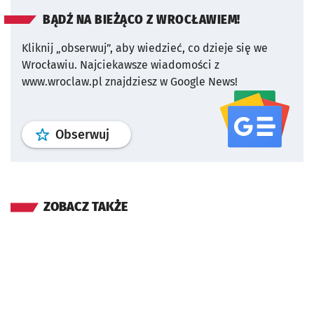
BĄDŹ NA BIEŻĄCO Z WROCŁAWIEM!
Kliknij „obserwuj”, aby wiedzieć, co dzieje się we
Wrocławiu.
Najciekawsze wiadomości z
www.wroclaw.pl znajdziesz w Google News!
profil
google news
serwisu wroclaw
Obserwuj
ZOBACZ TAKŻE