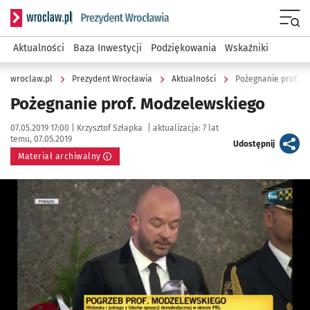
Serwis informacyjny wroclaw.pl podserwis: Prezydent Wroc
Menu
Aktualności
Baza Inwestycji
Podziękowania
Wskaźniki
wroclaw.pl
Prezydent Wrocławia
Aktualności
Pożegnanie prof. M
Pożegnanie prof. Modzelewskiego
Data publikacji:
Autor:
07.05.2019 17:00 |
Krzysztof Szłapka
|
aktualizacja:
7 lat
temu, 07.05.2019
artykuł
Udostępnij
Materiał archiwalny
Kliknij, aby powiększyć