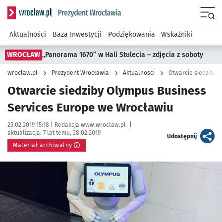
Serwis informacyjny wroclaw.pl podserwis: Prezydent Wroc
Menu
Aktualności
Baza Inwestycji
Podziękowania
Wskaźniki
WROCŁAW
„Panorama 1670” w Hali Stulecia – zdjęcia z soboty
wroclaw.pl
Prezydent Wrocławia
Aktualności
Otwarcie siedziby 
Otwarcie siedziby Olympus Business
Services Europe we Wrocławiu
Data publikacji:
Autor:
25.02.2019 15:18 |
Redakcja www.wroclaw.pl
|
aktualizacja:
7 lat temu, 28.02.2019
artykuł
Udostępnij
Materiał archiwalny
Kliknij, aby powiększyć