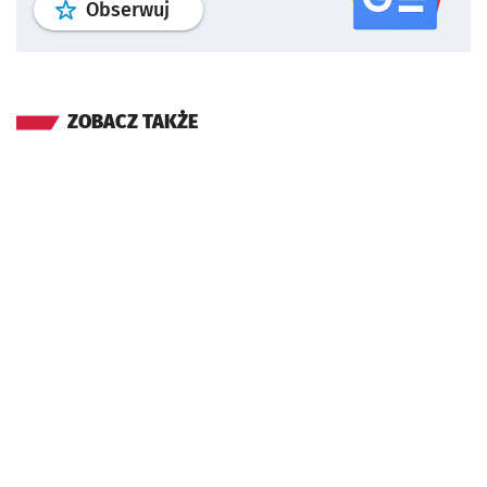
profil
google news
serwisu wroclaw
Obserwuj
ZOBACZ TAKŻE