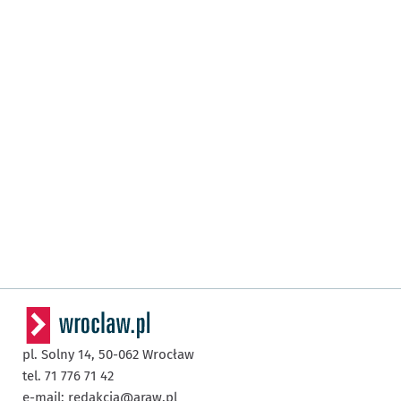
pl. Solny 14,
50-062
Wrocław
tel. 71 776 71 42
e-mail:
redakcja@araw.pl