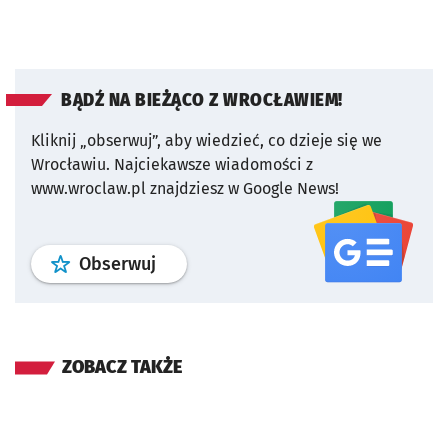
BĄDŹ NA BIEŻĄCO Z WROCŁAWIEM!
Kliknij „obserwuj”, aby wiedzieć, co dzieje się we
Wrocławiu.
Najciekawsze wiadomości z
www.wroclaw.pl znajdziesz w Google News!
profil
google news
serwisu wroclaw
Obserwuj
ZOBACZ TAKŻE