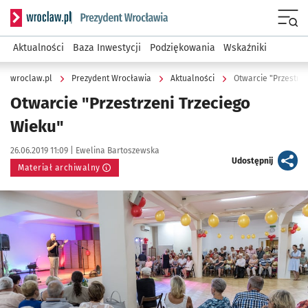
Serwis informacyjny wroclaw.pl podserwis: Prezydent Wroc
Menu
Aktualności
Baza Inwestycji
Podziękowania
Wskaźniki
wroclaw.pl
Prezydent Wrocławia
Aktualności
Otwarcie "Przestrze
Otwarcie "Przestrzeni Trzeciego
Wieku"
Data publikacji:
Autor:
26.06.2019 11:09 |
Ewelina Bartoszewska
artykuł
Udostępnij
Materiał archiwalny
Kliknij, aby powiększyć