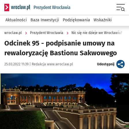
Serwis informacyjny wroclaw.pl podserwis: Prezydent Wroc
Menu
Aktualności
Baza Inwestycji
Podziękowania
Wskaźniki
wroclaw.pl
Prezydent Wrocławia
Nic się nie dzieje we Wrocławiu?
Odcinek 95 - podpisanie umowy na
rewaloryzację Bastionu Sakwowego
Data publikacji:
Autor:
artykuł
25.03.2022 11:39 |
Redakcja www.wroclaw.pl
Udostępnij
Kliknij, aby powiększyć