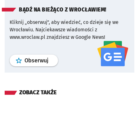
BĄDŹ NA BIEŻĄCO Z WROCŁAWIEM!
Kliknij „obserwuj”, aby wiedzieć, co dzieje się we
Wrocławiu.
Najciekawsze wiadomości z
www.wroclaw.pl znajdziesz w Google News!
profil
google news
serwisu wroclaw
Obserwuj
ZOBACZ TAKŻE