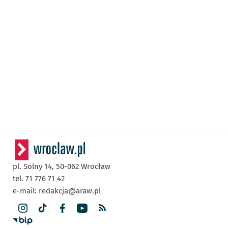
pl. Solny 14,
50-062
Wrocław
tel. 71 776 71 42
e-mail:
redakcja@araw.pl