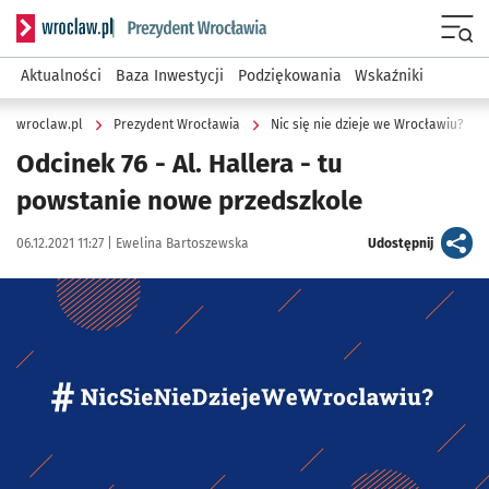
Serwis informacyjny wroclaw.pl podserwis: Prezydent Wroc
Menu
Aktualności
Baza Inwestycji
Podziękowania
Wskaźniki
wroclaw.pl
Prezydent Wrocławia
Nic się nie dzieje we Wrocławiu?
Odcinek 76 - Al. Hallera - tu
powstanie nowe przedszkole
Data publikacji:
Autor:
artykuł
06.12.2021 11:27 |
Ewelina Bartoszewska
Udostępnij
Kliknij, aby powiększyć