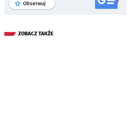
profil
google news
serwisu wroclaw
Obserwuj
ZOBACZ TAKŻE