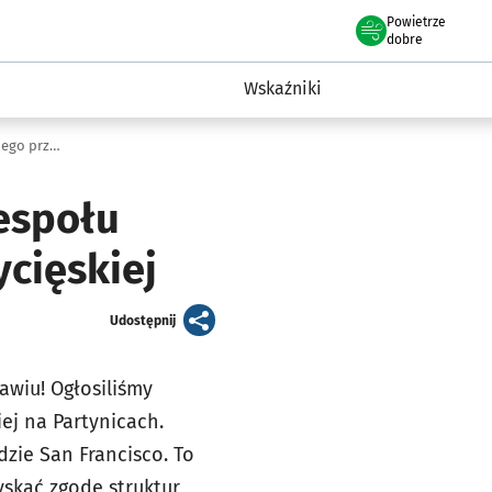
Powietrze
we Wrocławiu
ent Wrocławia
dobre
a
Wskaźniki
Odcinek 61 - rusza budowa nowego Zespołu Szkolno - Przedszkolnego przy ul. Zwycięskiej
espołu
ycięskiej
artykuł
Udostępnij
awiu! Ogłosiliśmy
ej na Partynicach.
dzie San Francisco. To
yskać zgodę struktur