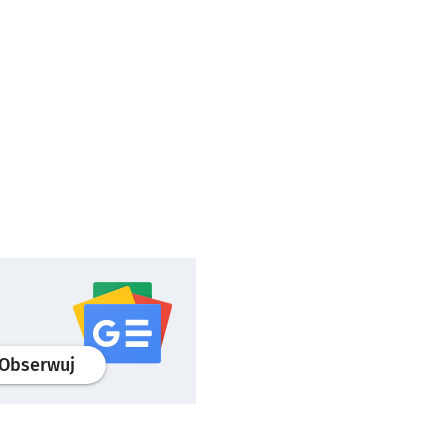
profil
google news
serwisu wroclaw.pl
Obserwuj