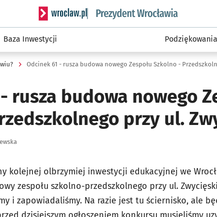
Serwis informacyjny wroclaw.pl podserwis: Prezyd
Baza Inwestycji
Podziękowani
awiu?
 - rusza budowa nowego Z
rzedszkolnego przy ul. Zw
zewska
y kolejnej olbrzymiej inwestycji edukacyjnej we Wrocł
owy zespołu szkolno-przedszkolnego przy ul. Zwycięski
my i zapowiadaliśmy. Na razie jest tu ściernisko, ale bę
przed dzisiejszym ogłoszeniem konkursu musieliśmy uz