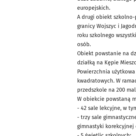
europejskich.
A drugi obiekt szkolno-
granicy Wojszyc i Jagod
roku szkolnego wszystki
osób.
Obiekt powstanie na dzi
działką na Kępie Miesz
Powierzchnia użytkowa 
kwadratowych. W ramach
przedszkole na 200 ma
W obiekcie powstaną m.
- 42 sale lekcyjne, w t
- trzy sale gimnastycz
gimnastyki korekcyjnej
- 5 świetlic szkolnych;