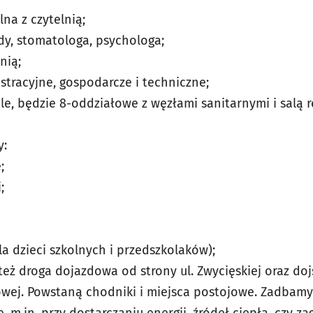
lna z czytelnią;
dy, stomatologa, psychologa;
nią;
stracyjne, gospodarcze i techniczne;
e, będzie 8-oddziałowe z węzłami sanitarnymi i salą r
y:
;
;
la dzieci szkolnych i przedszkolaków);
ż droga dojazdowa od strony ul. Zwycięskiej oraz dojś
owej. Powstaną chodniki i miejsca postojowe. Zadbamy 