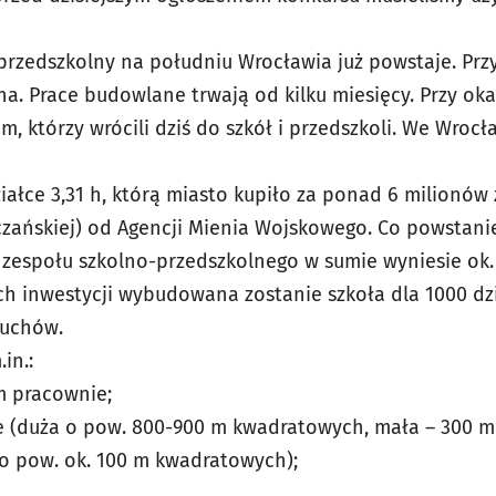
przedszkolny na południu Wrocławia już powstaje. Przy 
na. Prace budowlane trwają od kilku miesięcy. Przy ok
m, którzy wrócili dziś do szkół i przedszkoli. We Wrocł
ałce 3,31 h, którą miasto kupiło za ponad 6 milionów 
czańskiej) od Agencji Mienia Wojskowego. Co powstanie 
zespołu szkolno-przedszkolnego w sumie wyniesie ok.
 inwestycji wybudowana zostanie szkoła dla 1000 dzi
luchów.
in.:
ym pracownie;
ne (duża o pow. 800-900 m kwadratowych, mała – 300 
 o pow. ok. 100 m kwadratowych);