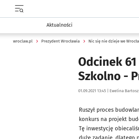
Menu główne portalu wroclaw.pl
Aktualności
wroclaw.pl
Prezydent Wrocławia
Nic się nie dzieje we Wrocł
Odcinek 61
Szkolno - P
Data publikacji:
Autor:
01.09.2021 13:45 |
Ewelina Bartos
Ruszył proces budowlan
konkurs na projekt bud
Tę inwestycję obiecaliś
duże zadanie, dlatego 