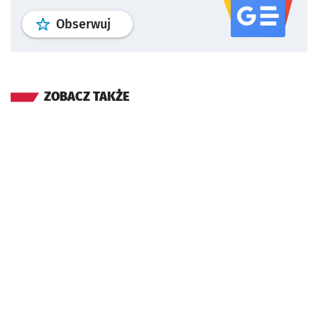
profil
google news
serwisu wroclaw
Obserwuj
ZOBACZ TAKŻE