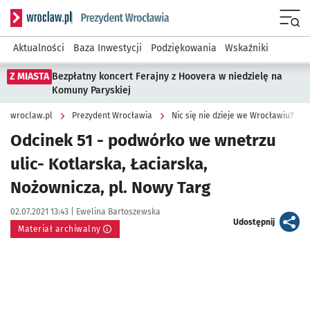
Serwis informacyjny wroclaw.pl podserwis: Prezydent Wroc
Menu
Aktualności
Baza Inwestycji
Podziękowania
Wskaźniki
Z MIASTA
Bezpłatny koncert Ferajny z Hoovera w niedzielę na
Komuny Paryskiej
wroclaw.pl
Prezydent Wrocławia
Nic się nie dzieje we Wrocławiu?
Odcinek 51 - podwórko we wnetrzu
ulic- Kotlarska, Łaciarska,
Nożownicza, pl. Nowy Targ
Data publikacji:
Autor:
02.07.2021 13:43 |
Ewelina Bartoszewska
artykuł
Udostępnij
Materiał archiwalny