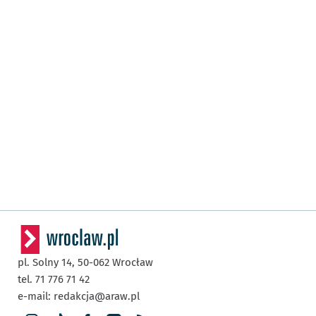
pl. Solny 14,
50-062
Wrocław
tel. 71 776 71 42
e-mail:
redakcja@araw.pl