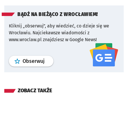
BĄDŹ NA BIEŻĄCO Z WROCŁAWIEM!
Kliknij „obserwuj”, aby wiedzieć, co dzieje się we
Wrocławiu.
Najciekawsze wiadomości z
www.wroclaw.pl znajdziesz w Google News!
profil
google news
serwisu wroclaw
Obserwuj
ZOBACZ TAKŻE