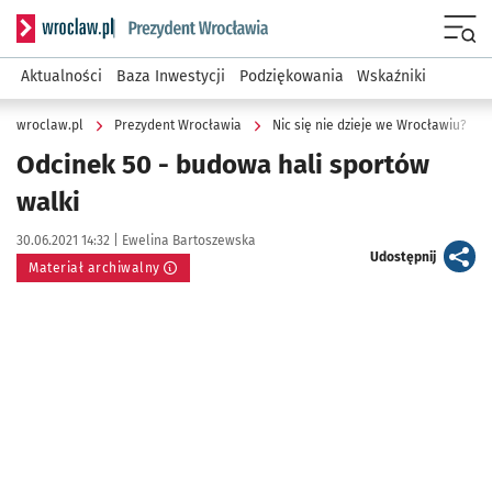
Serwis informacyjny wroclaw.pl podserwis: Prezydent Wroc
Menu
Aktualności
Baza Inwestycji
Podziękowania
Wskaźniki
wroclaw.pl
Prezydent Wrocławia
Nic się nie dzieje we Wrocławiu?
Odcinek 50 - budowa hali sportów
walki
Data publikacji:
Autor:
30.06.2021 14:32 |
Ewelina Bartoszewska
artykuł
Udostępnij
Materiał archiwalny