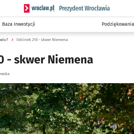
Serwis informacyjny wroclaw.pl podserwis: Prezyd
Baza Inwestycji
Podziękowani
awiu?
Odcinek 210 - skwer Niemena
0 - skwer Niemena
ewska