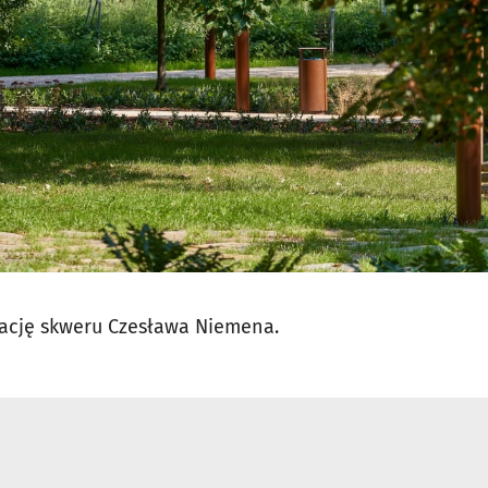
zację skweru Czesława
Niemena.