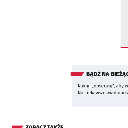
BĄDŹ NA BIEŻĄ
Kliknij „obserwuj”, aby 
Najciekawsze wiadomośc
ZOBACZ TAKŻE