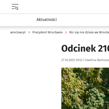
Menu główne portalu wroclaw.pl
Aktualności
wroclaw.pl
Prezydent Wrocławia
Nic się nie dzieje we Wrocł
Odcinek 21
Data publikacji:
Autor:
27.10.2023 10:52 |
Ewelina Bartosz
Kliknij, aby powiększyć