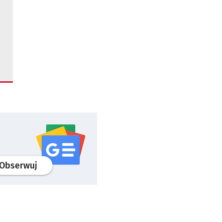
profil
google news
serwisu wroclaw.pl
Obserwuj