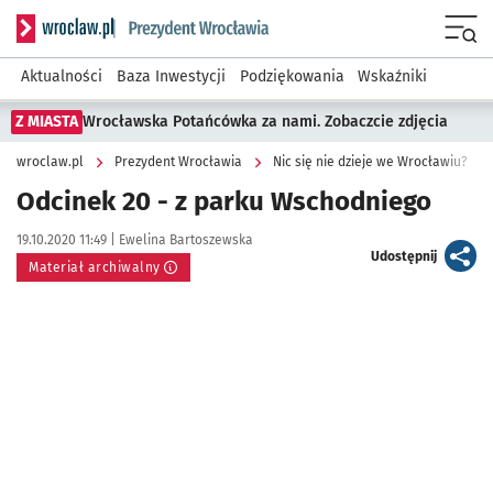
Serwis informacyjny wroclaw.pl podserwis: Prezydent Wroc
Menu
Aktualności
Baza Inwestycji
Podziękowania
Wskaźniki
Z MIASTA
Wrocławska Potańcówka za nami. Zobaczcie zdjęcia
wroclaw.pl
Prezydent Wrocławia
Nic się nie dzieje we Wrocławiu?
Odcinek 20 - z parku Wschodniego
Data publikacji:
Autor:
19.10.2020 11:49 |
Ewelina Bartoszewska
artykuł
Udostępnij
Materiał archiwalny