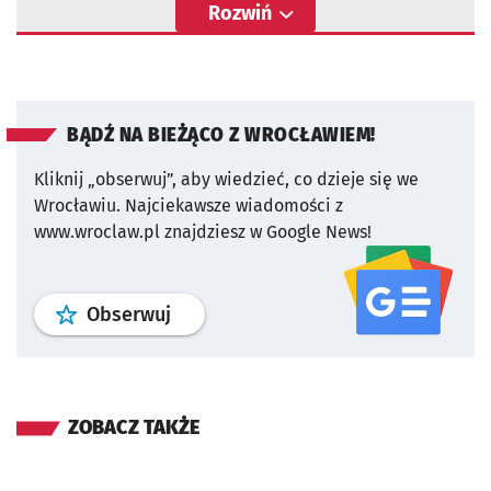
Rozwiń
BĄDŹ NA BIEŻĄCO Z WROCŁAWIEM!
Kliknij „obserwuj”, aby wiedzieć, co dzieje się we
Wrocławiu.
Najciekawsze wiadomości z
www.wroclaw.pl znajdziesz w Google News!
profil
google news
serwisu wroclaw
Obserwuj
ZOBACZ TAKŻE