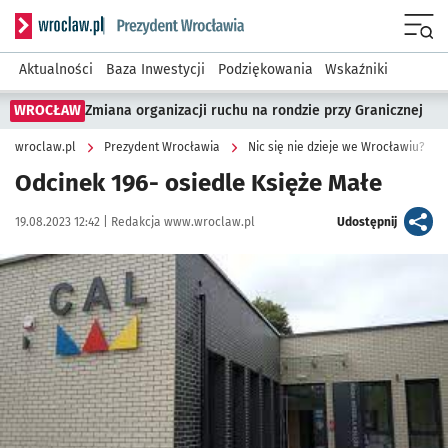
Serwis informacyjny wroclaw.pl podserwis: Prezydent Wroc
Menu
Aktualności
Baza Inwestycji
Podziękowania
Wskaźniki
WROCŁAW
Zmiana organizacji ruchu na rondzie przy Granicznej
wroclaw.pl
Prezydent Wrocławia
Nic się nie dzieje we Wrocławiu?
Odcinek 196- osiedle Księże Małe
Data publikacji:
Autor:
artykuł
19.08.2023 12:42 |
Redakcja www.wroclaw.pl
Udostępnij
Kliknij, aby powiększyć