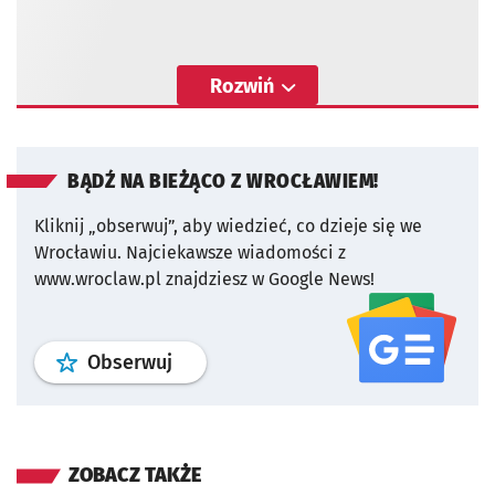
Rozwiń
BĄDŹ NA BIEŻĄCO Z WROCŁAWIEM!
Kliknij „obserwuj”, aby wiedzieć, co dzieje się we
Wrocławiu.
Najciekawsze wiadomości z
www.wroclaw.pl znajdziesz w Google News!
profil
google news
serwisu wroclaw
Obserwuj
ZOBACZ TAKŻE