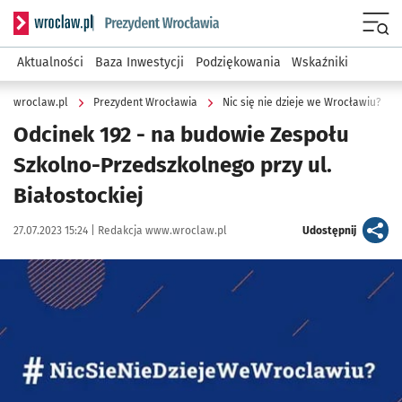
Serwis informacyjny wroclaw.pl podserwis: Prezydent Wroc
Menu
Aktualności
Baza Inwestycji
Podziękowania
Wskaźniki
wroclaw.pl
Prezydent Wrocławia
Nic się nie dzieje we Wrocławiu?
Odcinek 192 - na budowie Zespołu
Szkolno-Przedszkolnego przy ul.
Białostockiej
Data publikacji:
Autor:
artykuł
27.07.2023 15:24 |
Redakcja www.wroclaw.pl
Udostępnij
Kliknij, aby powiększyć