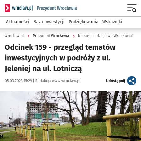
Serwis informacyjny wroclaw.pl podserwis: Prezydent Wroc
Menu
Aktualności
Baza Inwestycji
Podziękowania
Wskaźniki
wroclaw.pl
Prezydent Wrocławia
Nic się nie dzieje we Wrocławiu?
Odcinek 159 - przegląd tematów
inwestycyjnych w podróży z ul.
Jeleniej na ul. Lotniczą
Data publikacji:
Autor:
artykuł
05.03.2023 15:29 |
Redakcja www.wroclaw.pl
Udostępnij
Kliknij, aby powiększyć