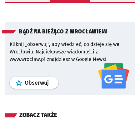
BĄDŹ NA BIEŻĄCO Z WROCŁAWIEM!
Kliknij „obserwuj”, aby wiedzieć, co dzieje się we
Wrocławiu.
Najciekawsze wiadomości z
www.wroclaw.pl znajdziesz w Google News!
profil
google news
serwisu wroclaw
Obserwuj
ZOBACZ TAKŻE