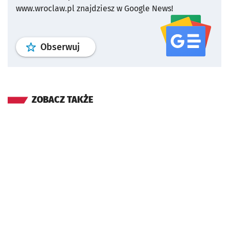
www.wroclaw.pl znajdziesz w Google News!
profil
google news
serwisu wroclaw
Obserwuj
ZOBACZ TAKŻE