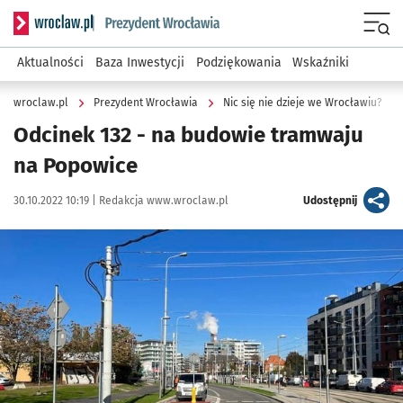
Serwis informacyjny wroclaw.pl podserwis: Prezydent Wroc
Menu
Aktualności
Baza Inwestycji
Podziękowania
Wskaźniki
wroclaw.pl
Prezydent Wrocławia
Nic się nie dzieje we Wrocławiu?
Odcinek 132 - na budowie tramwaju
na Popowice
Data publikacji:
Autor:
artykuł
30.10.2022 10:19 |
Redakcja www.wroclaw.pl
Udostępnij
Kliknij, aby powiększyć