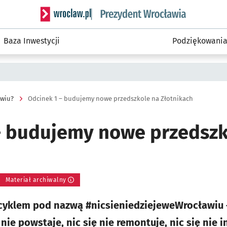
Serwis informacyjny wroclaw.pl podserwis: Prezyd
Baza Inwestycji
Podziękowani
awiu?
Odcinek 1 – budujemy nowe przedszkole na Złotnikach
– budujemy nowe przedszk
Materiał archiwalny
cyklem pod nazwą #nicsieniedziejeweWrocławiu –
nie powstaje, nic się nie remontuje, nic się nie