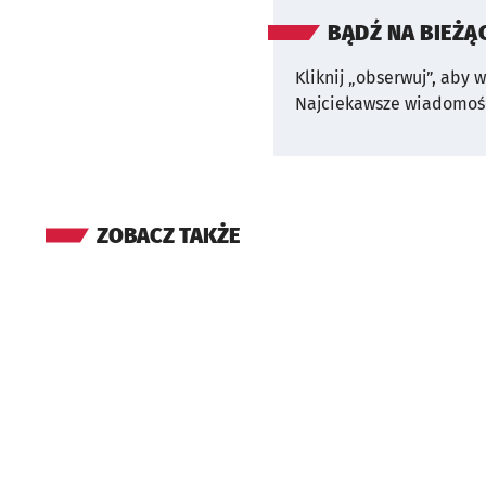
BĄDŹ NA BIEŻĄ
Kliknij „obserwuj”, aby 
Najciekawsze wiadomośc
ZOBACZ TAKŻE