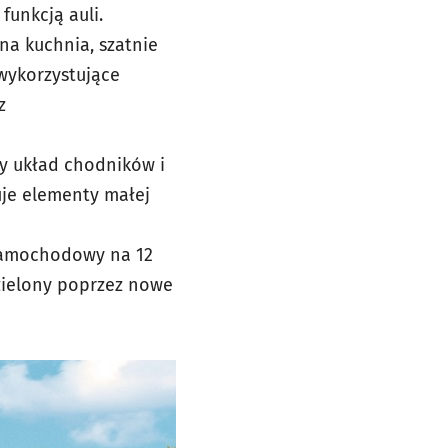
unkcją auli.
na kuchnia, szatnie
wykorzystujące
z
y układ chodników i
tuje elementy małej
samochodowy na 12
n zielony poprzez nowe