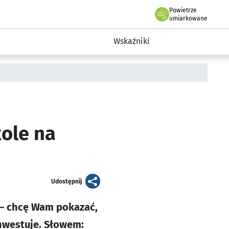
Powietrze
we Wrocławiu
ent Wrocławia
umiarkowane
a
Wskaźniki
ole na
artykuł
Udostępnij
 chcę Wam pokazać,
 inwestuje. Słowem: