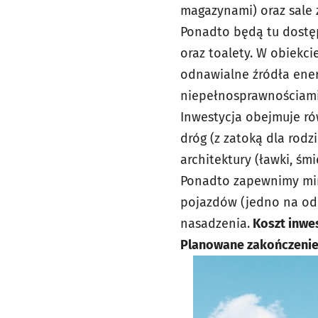
magazynami) oraz sale z
Ponadto będą tu doste
oraz toalety. W obiekc
odnawialne źródła ener
niepełnosprawnościami
Inwestycja obejmuje ro
dróg (z zatoką dla rod
architektury (ławki, śm
Ponadto zapewnimy min
pojazdów (jedno na odd
nasadzenia.
Koszt inwest
Planowane zakończenie b