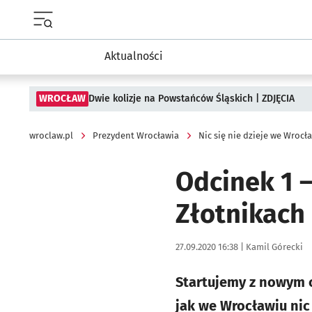
Menu główne portalu wroclaw.pl
Aktualności
WROCŁAW
Dwie kolizje na Powstańców Śląskich | ZDJĘCIA
wroclaw.pl
Prezydent Wrocławia
Nic się nie dzieje we Wrocł
Odcinek 1 
Złotnikach
Data publikacji:
Autor:
27.09.2020 16:38 |
Kamil Górecki
Startujemy z nowym 
jak we Wrocławiu nic 