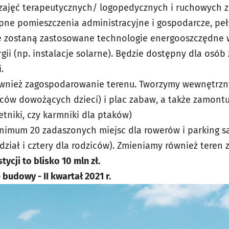
ajęć terapeutycznych/ logopedycznych i ruchowych z f
̨pne pomieszczenia administracyjne i gospodarcze, peł
ie zostaną zastosowane technologie energooszczędne 
gii (np. instalacje solarne). Będzie dostępny dla osób 
.
́wnież zagospodarowanie terenu. Tworzymy wewnętrzn
ziców dowożących dzieci) i plac zabaw, a także zamon
ietniki, czy karmniki dla ptaków)
imum 20 zadaszonych miejsc dla rowerów i parking 
ział i cztery dla rodziców). Zmieniamy również tere
ycji to blisko 10 mln zł.
udowy - II kwartał 2021 r.