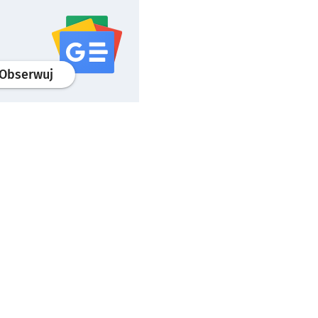
profil
google news
serwisu wroclaw.pl
Obserwuj