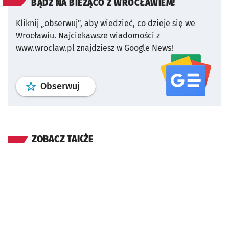
BĄDŹ NA BIEŻĄCO Z WROCŁAWIEM!
Kliknij „obserwuj”, aby wiedzieć, co dzieje się we
Wrocławiu.
Najciekawsze wiadomości z
www.wroclaw.pl znajdziesz w Google News!
profil
google news
serwisu wroclaw
Obserwuj
ZOBACZ TAKŻE