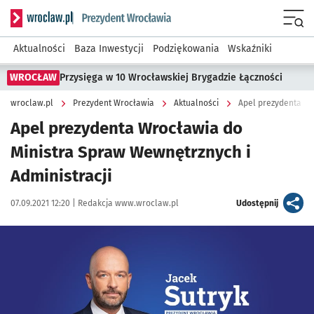
Serwis informacyjny wroclaw.pl podserwis: Prezydent Wroc
Menu
Aktualności
Baza Inwestycji
Podziękowania
Wskaźniki
WROCŁAW
Przysięga w 10 Wrocławskiej Brygadzie Łączności
wroclaw.pl
Prezydent Wrocławia
Aktualności
Apel prezydenta Wr
Apel prezydenta Wrocławia do
Ministra Spraw Wewnętrznych i
Administracji
Data publikacji:
Autor:
artykuł
07.09.2021 12:20 |
Redakcja www.wroclaw.pl
Udostępnij
Kliknij, aby powiększyć