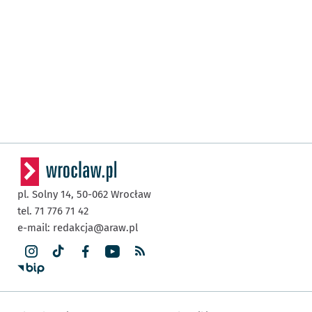
pl. Solny 14,
50-062
Wrocław
tel. 71 776 71 42
e-mail:
redakcja@araw.pl