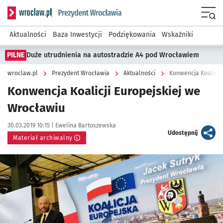
Serwis informacyjny wroclaw.pl podserwis: Prezydent Wroc
Menu
Aktualności
Baza Inwestycji
Podziękowania
Wskaźniki
PILNE
Duże utrudnienia na autostradzie A4 pod Wrocławiem
wroclaw.pl
Prezydent Wrocławia
Aktualności
Konwencja Koalicji
Konwencja Koalicji Europejskiej we
Wrocławiu
Data publikacji:
Autor:
30.03.2019 10:15 |
Ewelina Bartoszewska
artykuł
Udostępnij
Materiał archiwalny
Kliknij, aby powiększyć