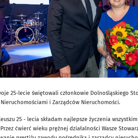
oje 25-lecie świętowali członkowie Dolnośląskiego St
 Nieruchomościami i Zarządców Nieruchomości.
ileuszu 25 - lecia składam najlepsze życzenia wszystki
Przez ćwierć wieku prężnej działalności Wasze Stowar
anie prestiżu zawodu pośrednika i zarządcy nierucho