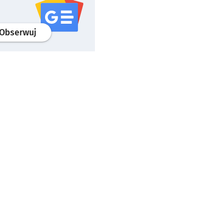
profil
google news
serwisu wroclaw.pl
Obserwuj