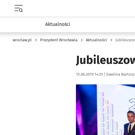
Menu główne portalu wroclaw.pl
Aktualności
wroclaw.pl
Prezydent Wrocławia
Aktualności
Jubileuszo
Jubileuszo
Data publikacji:
Autor:
15.06.2019 14:51 |
Ewelina Bartos
Kliknij, aby powiększyć