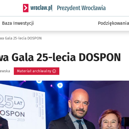
Serwis informacyjny wroclaw.pl podserwis: Prezyd
Baza Inwestycji
Podziękowani
wa Gala 25-lecia DOSPON
wa Gala 25-lecia DOSPON
zewska
Materiał archiwalny