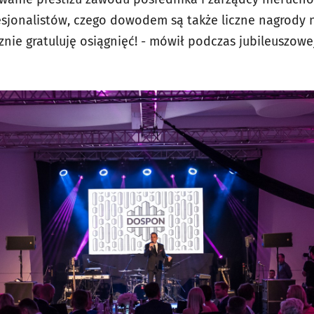
esjonalistów, czego dowodem są także liczne nagrody 
nie gratuluję osiągnięć! - mówił podczas jubileuszowej