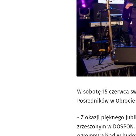
W sobotę 15 czerwca sw
Pośredników w Obrocie
- Z okazji pięknego jub
zrzeszonym w DOSPON.
ogromny wkład w budow