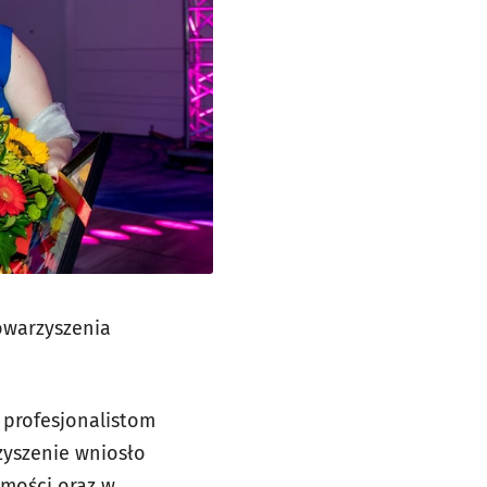
owarzyszenia
m profesjonalistom
zyszenie wniosło
mości oraz w