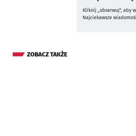
Kliknij „obserwuj”, aby 
Najciekawsze wiadomośc
ZOBACZ TAKŻE