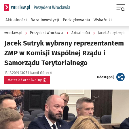
Serwis informacyjny wroclaw.pl podserwis: Prezydent Wroc
Menu
Aktualności
Baza Inwestycji
Podziękowania
Wskaźniki
wroclaw.pl
Prezydent Wrocławia
Aktualności
Jacek Sutryk wybrany reprezentantem
ZMP w Komisji Wspólnej Rządu i
Samorządu Terytorialnego
Data publikacji:
Autor:
13.12.2019 13:27 |
Kamil Górecki
artykuł
Udostępnij
Materiał archiwalny
Kliknij, aby powiększyć