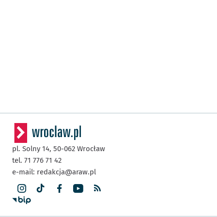
pl. Solny 14,
50-062
Wrocław
tel. 71 776 71 42
e-mail:
redakcja@araw.pl