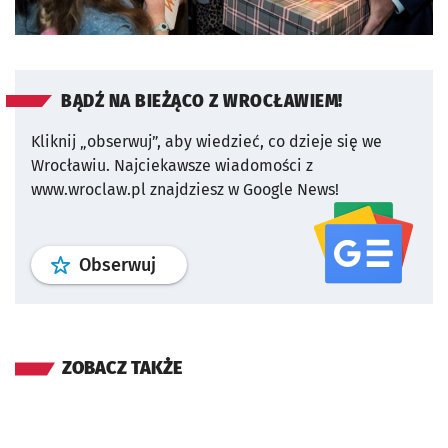
BĄDŹ NA BIEŻĄCO Z WROCŁAWIEM!
Kliknij „obserwuj”, aby wiedzieć, co dzieje się we
Wrocławiu.
Najciekawsze wiadomości z
www.wroclaw.pl znajdziesz w Google News!
profil
google news
serwisu wroclaw
Obserwuj
ZOBACZ TAKŻE