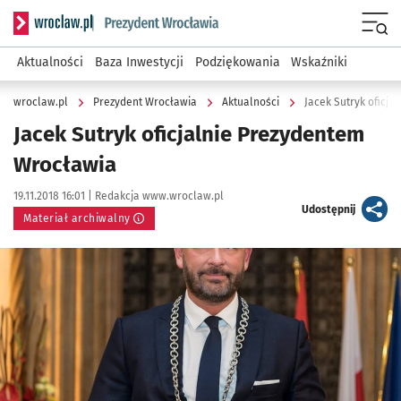
Serwis informacyjny wroclaw.pl podserwis: Prezydent Wroc
Menu
Aktualności
Baza Inwestycji
Podziękowania
Wskaźniki
wroclaw.pl
Prezydent Wrocławia
Aktualności
Jacek Sutryk oficj
Jacek Sutryk oficjalnie Prezydentem
Wrocławia
Data publikacji:
Autor:
19.11.2018 16:01 |
Redakcja www.wroclaw.pl
artykuł
Udostępnij
Materiał archiwalny
Kliknij, aby powiększyć