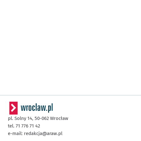
pl. Solny 14,
50-062
Wrocław
tel. 71 776 71 42
e-mail:
redakcja@araw.pl