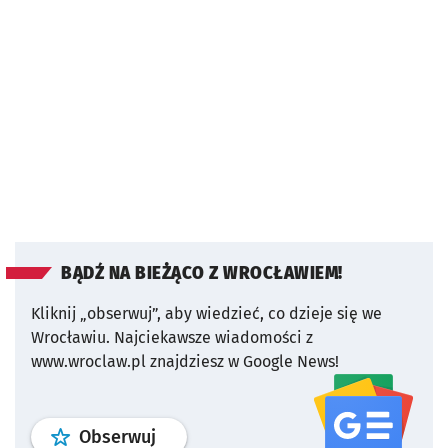
BĄDŹ NA BIEŻĄCO Z WROCŁAWIEM!
Kliknij „obserwuj”, aby wiedzieć, co dzieje się we
Wrocławiu.
Najciekawsze wiadomości z
www.wroclaw.pl znajdziesz w Google News!
profil
google news
serwisu wroclaw
Obserwuj