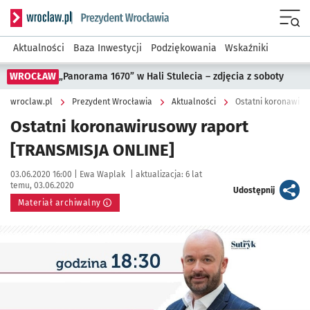
Serwis informacyjny wroclaw.pl podserwis: Prezydent Wroc
Menu
Aktualności
Baza Inwestycji
Podziękowania
Wskaźniki
WROCŁAW
„Panorama 1670” w Hali Stulecia – zdjęcia z soboty
wroclaw.pl
Prezydent Wrocławia
Aktualności
Ostatni koronawiru
Ostatni koronawirusowy raport
[TRANSMISJA ONLINE]
Data publikacji:
Autor:
03.06.2020 16:00 |
Ewa Waplak
|
aktualizacja:
6 lat
temu, 03.06.2020
artykuł
Udostępnij
Materiał archiwalny
Kliknij, aby powiększyć