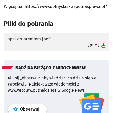
Więcej na:
https://www.dolnyslaskwspolnasprawa.pl/
Pliki do pobrania
apel do premiera [pdf]
otworzy się w nowej karcie
5,94 MB
BĄDŹ NA BIEŻĄCO Z WROCŁAWIEM!
Kliknij „obserwuj”, aby wiedzieć, co dzieje się we
Wrocławiu.
Najciekawsze wiadomości z
www.wroclaw.pl znajdziesz w Google News!
profil
google news
serwisu wroclaw
Obserwuj