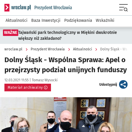
Serwis informacyjny wroclaw.pl podserwis: Prezydent Wroc
Menu
Aktualności
Baza Inwestycji
Podziękowania
Wskaźniki
WAŻNE
Tajwański park technologiczny w Miękini dwukrotnie
większy niż zakładano?
wroclaw.pl
Prezydent Wrocławia
Aktualności
Dolny Śląsk - Wspól
Dolny Śląsk - Wspólna Sprawa: Apel o
przejrzysty podział unijnych funduszy
Data publikacji:
Autor:
12.03.2021 11:55 |
Tomasz Wysocki
artykuł
Udostępnij
Materiał archiwalny
Kliknij, aby powiększyć