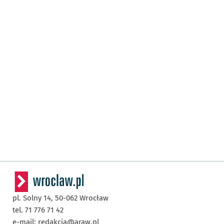
pl. Solny 14,
50-062
Wrocław
tel. 71 776 71 42
e-mail:
redakcja@araw.pl