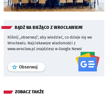
BĄDŹ NA BIEŻĄCO Z WROCŁAWIEM!
Kliknij „obserwuj”, aby wiedzieć, co dzieje się we
Wrocławiu.
Najciekawsze wiadomości z
www.wroclaw.pl znajdziesz w Google News!
profil
google news
serwisu wroclaw
Obserwuj
ZOBACZ TAKŻE