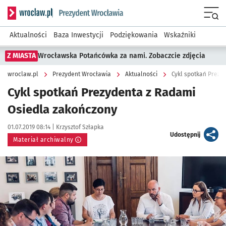
Serwis informacyjny wroclaw.pl podserwis: Prezydent Wroc
Menu
Aktualności
Baza Inwestycji
Podziękowania
Wskaźniki
Z MIASTA
Wrocławska Potańcówka za nami. Zobaczcie zdjęcia
wroclaw.pl
Prezydent Wrocławia
Aktualności
Cykl spotkań Prezy
Cykl spotkań Prezydenta z Radami
Osiedla zakończony
Data publikacji:
Autor:
01.07.2019 08:14 |
Krzysztof Szłapka
artykuł
Udostępnij
Materiał archiwalny
Kliknij, aby powiększyć