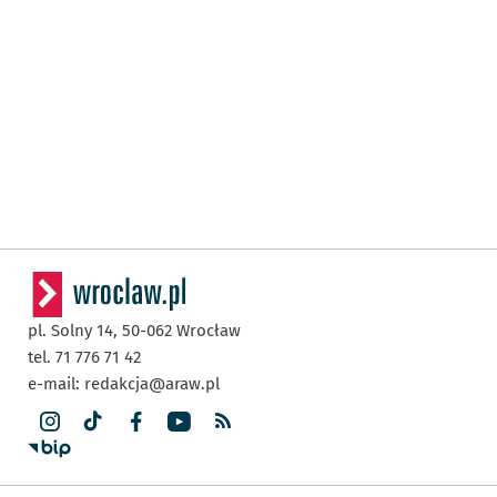
pl. Solny 14,
50-062
Wrocław
tel. 71 776 71 42
e-mail:
redakcja@araw.pl