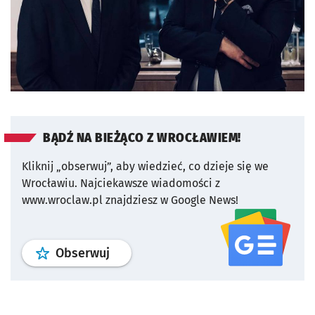
BĄDŹ NA BIEŻĄCO Z WROCŁAWIEM!
Kliknij „obserwuj”, aby wiedzieć, co dzieje się we
Wrocławiu.
Najciekawsze wiadomości z
www.wroclaw.pl znajdziesz w Google News!
profil
google news
serwisu wroclaw
Obserwuj