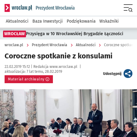
Serwis informacyjny wroclaw.pl podserwis: Prezydent Wroc
Menu
Aktualności
Baza Inwestycji
Podziękowania
Wskaźniki
WROCŁAW
Przysięga w 10 Wrocławskiej Brygadzie Łączności
wroclaw.pl
Prezydent Wrocławia
Aktualności
Coroczne spotkanie
Coroczne spotkanie z konsulami
Data publikacji:
Autor:
22.02.2019 15:12 |
Redakcja www.wroclaw.pl
|
aktualizacja:
7 lat temu, 28.02.2019
artykuł
Udostępnij
Materiał archiwalny
Kliknij, aby powiększyć