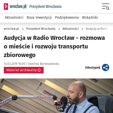
Serwis informacyjny wroclaw.pl podserwis: Prezydent Wroc
Menu
Aktualności
Baza Inwestycji
Podziękowania
Wskaźniki
wroclaw.pl
Prezydent Wrocławia
Aktualności
Audycja w Radio Wr
Audycja w Radio Wrocław - rozmowa
o mieście i rozwoju transportu
zbiorowego
Data publikacji:
Autor:
13.03.2019 10:00 |
Ewelina Bartoszewska
artykuł
Udostępnij
Materiał archiwalny
Kliknij, aby powiększyć