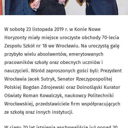
W sobotę 23 listopada 2019 r. w Konie Nowe
Horyzonty miały miejsce uroczyste obchody 70-lecia
Zespołu Szkół nr 18 we Wrocławiu. Na uroczystą galę
przybyło wielu absolwentów, emerytowanych
pracowników szkoły oraz obecnych uczniów i
nauczycieli. Wśród zaproszonych gości byli: Prezydent
Wrocławia Jacek Sutryk, Senator Rzeczypospolitej
Polskiej Bogdan Zdrojewski oraz Dolnośląski Kurator
Oświaty Roman Kowalczyk, naukowcy Politechniki
Wrocławskiej, przedstawiciele firm współpracujących
ze szkołą oraz innych instytucji.
W ciągu 70 lat istnienia wychowaliście już ponad 20