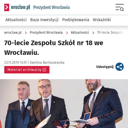
Serwis informacyjny wroclaw.pl podserwis: Prezydent Wroc
Menu
Aktualności
Baza Inwestycji
Podziękowania
Wskaźniki
wroclaw.pl
Prezydent Wrocławia
Aktualności
70-lecie Zespołu Sz
70-lecie Zespołu Szkół nr 18 we
Wrocławiu.
Data publikacji:
Autor:
23.11.2019 13:51 |
Ewelina Bartoszewska
artykuł
Udostępnij
Materiał archiwalny
Kliknij, aby powiększyć