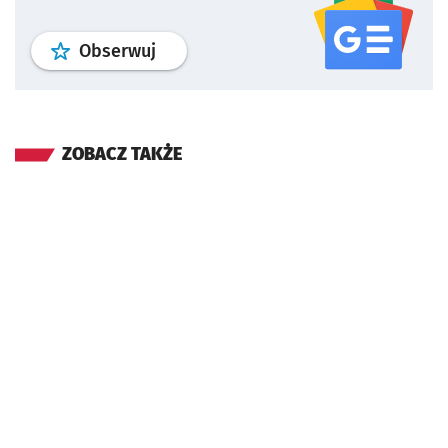
profil
google news
serwisu wroclaw
Obserwuj
ZOBACZ TAKŻE