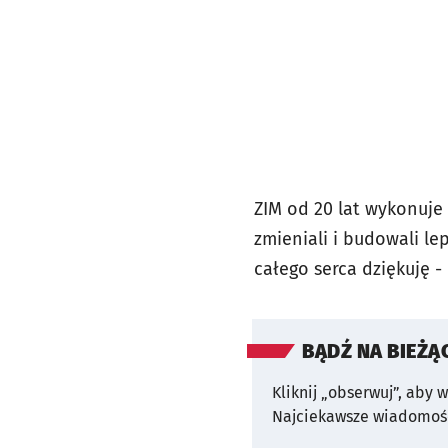
ZIM od 20 lat
wykonuje 
zmieniali i budowali le
całego serca dziękuję -
BĄDŹ NA BIEŻĄ
Kliknij „obserwuj”, aby 
Najciekawsze wiadomośc