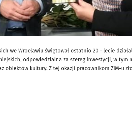
kich we Wrocławiu świętował ostatnio 20 - lecie działal
ejskich, odpowiedzialna za szereg inwestycji, w tym m
az obiektów kultury. Z tej okazji pracownikom ZIM-u zł