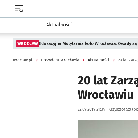
Menu główne portalu wroclaw.pl
Aktualności
WROCŁAW
Edukacyjna Motylarnia koło Wrocławia: Owady są 
wroclaw.pl
Prezydent Wrocławia
Aktualności
20 lat Zar
20 lat Zarz
Wrocławiu
Data publikacji:
Autor:
22.09.2019 21:34 |
Krzysztof Szłap
Kliknij, aby powiększyć