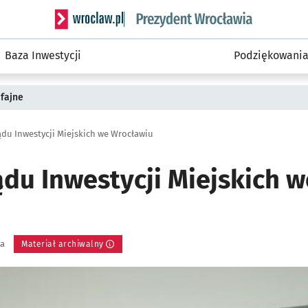
Serwis informacyjny wroclaw.pl podserwis: Prezyd
Baza Inwestycji
Podziękowani
fajne
ządu Inwestycji Miejskich we Wrocławiu
ądu Inwestycji Miejskich w
ka
Materiał archiwalny