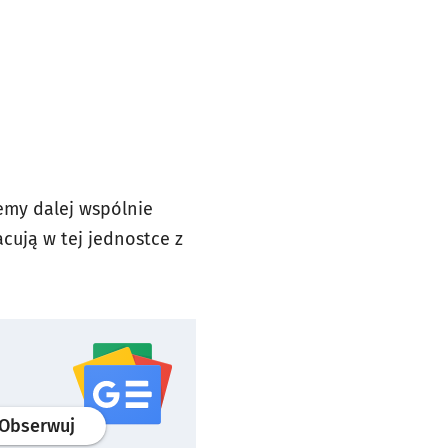
emy dalej wspólnie
cują w tej jednostce z
profil
google news
serwisu wroclaw.pl
Obserwuj