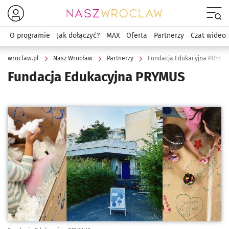
Menu
O programie
Jak dołączyć?
MAX
Oferta
Partnerzy
Czat wideo
wroclaw.pl
Nasz Wrocław
Partnerzy
Fundacja Edukacyjna PRYMU
Fundacja Edukacyjna PRYMUS
Kliknij, aby powiększyć