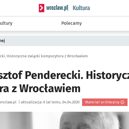
Serwis informacyjny wroclaw.pl podserwis: 
ultury
Polecamy
nej
cki. Historyczne związki kompozytora z Wrocławiem
ztof Penderecki. Historyc
ra z Wrocławiem
roclaw.pl
|
aktualizacja:
6 lat temu, 04.04.2020
Materiał archiwalny