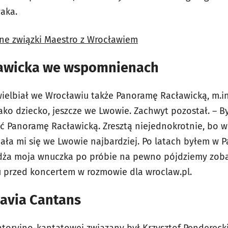
waka.
czne związki Maestro z Wrocławiem
awicka we wspomnienach
ielbiał we Wrocławiu także Panoramę Racławicką, m.in.
jako dziecko, jeszcze we Lwowie. Zachwyt pozostał. – 
ać Panoramę Racławicką. Zresztą niejednokrotnie, bo w
ała mi się we Lwowie najbardziej. Po latach byłem w P
żdża moja wnuczka po próbie na pewno pójdziemy zoba
 przed koncertem w rozmowie dla wroclaw.pl.
slavia Cantans
atoryjno-kantatowej związany był Krzysztof Pendereck