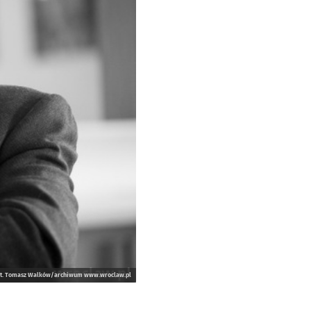
ot. Tomasz Walków/archiwum www.wroclaw.pl