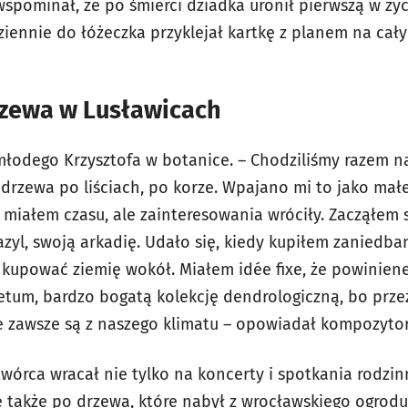
spominał, że po śmierci dziadka uronił pierwszą w życ
ziennie do łóżeczka przyklejał kartkę z planem na cał
zewa w Lusławicach
młodego Krzysztofa w botanice. –
Chodziliśmy razem n
drzewa po liściach, po korze. Wpajano mi to jako ma
 miałem czasu, ale zainteresowania wróciły. Zacząłem 
zyl, swoją arkadię. Udało się, kiedy kupiłem zaniedba
 kupować ziemię wokół. Miałem idée fixe, że powinien
retum, bardzo bogatą kolekcję dendrologiczną, bo prze
e zawsze są z naszego klimatu – opowiadał kompozytor
wórca wracał nie tylko na koncerty i spotkania rodzin
 także po drzewa, które nabył z
wrocławskiego ogrodu