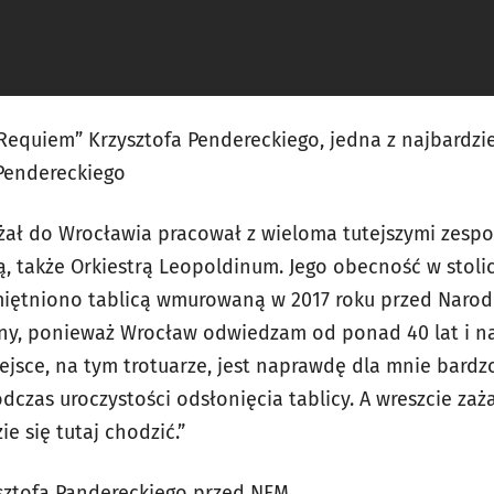
Requiem” Krzysztofa Pendereckiego, jedna z najbardzi
Pendereckiego
żał do Wrocławia pracował z wieloma tutejszymi zespo
, także Orkiestrą Leopoldinum. Jego obecność w stolic
amiętniono tablicą wmurowaną w 2017 roku przed Naro
ny, ponieważ Wrocław odwiedzam od ponad 40 lat i n
iejsce, na tym trotuarze, jest naprawdę dla mnie bard
dczas uroczystości odsłonięcia tablicy. A wreszcie zaża
 się tutaj chodzić.”
ysztofa Pandereckiego przed NFM