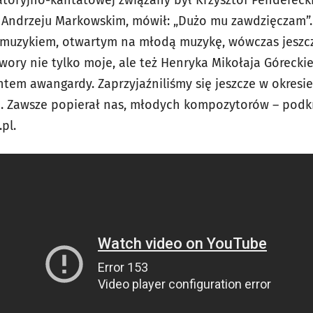
u, Andrzeju Markowskim, mówił: „Dużo mu zawdzięczam”.
 muzykiem, otwartym na młodą muzykę, wówczas jeszc
ory nie tylko moje, ale też Henryka Mikołaja Góreckie
em awangardy. Zaprzyjaźniliśmy się jeszcze w okresie
j. Zawsze popierał nas, młodych kompozytorów – podkr
pl.