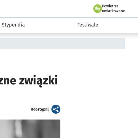
Powietrze
we Wrocławiu
Kultura
umiarkowane
Stypendia
Festiwale
zne związki
artykuł
Udostępnij