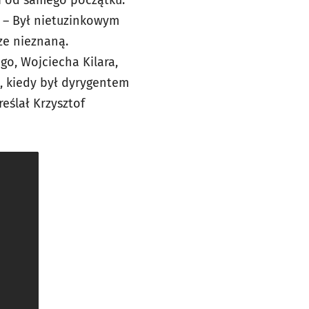
 – B
ył nietuzinkowym
ze nieznaną.
go, Wojciecha Kilara,
, kiedy był dyrygentem
eślał Krzysztof