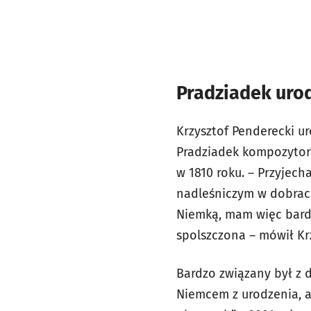
Pradziadek uro
Krzysztof Penderecki ur
Pradziadek kompozytora
w 1810 roku. – P
rzyjecha
nadleśniczym w dobrach 
Niemką, mam więc bardz
spolszczona – mówił Kr
Bardzo związany był z 
Niemcem z urodzenia, a