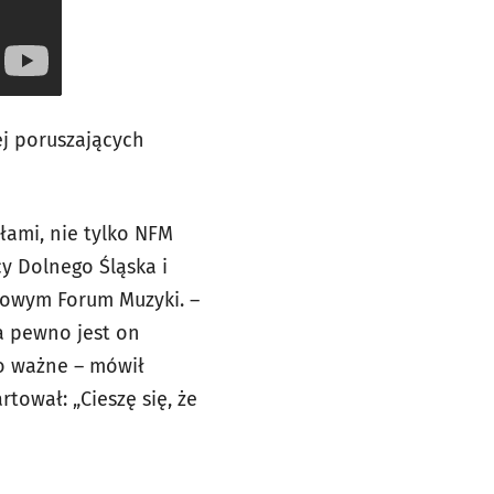
ej poruszających
łami, nie tylko NFM
y Dolnego Śląska i
dowym Forum Muzyki. –
a pewno jest on
zo ważne – mówił
rtował: „Cieszę się, że