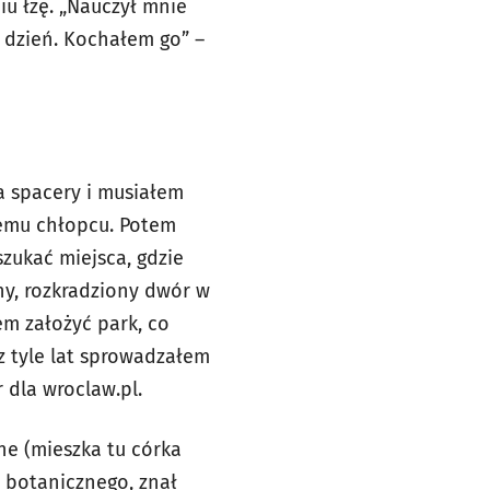
iu łzę. „Nauczył mnie
y dzień. Kochałem go” –
a spacery i musiałem
łemu chłopcu. Potem
szukać miejsca, gdzie
ny, rozkradziony dwór w
em założyć park, co
z tyle lat sprowadzałem
 dla wroclaw.pl.
ne (mieszka tu córka
 botanicznego, znał