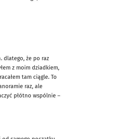
 dlatego, że po raz
Byłem z moim dziadkiem,
racałem tam ciągle. To
anoramie raz, ale
czyć płótno wspólnie –
i od samego początku.