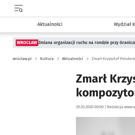
Menu główne portalu wroclaw.pl
Aktualności
Wydział K
WROCŁAW
Zmiana organizacji ruchu na rondzie przy Granicz
wroclaw.pl
Kultura
Aktualności
Zmarł Krzysztof Pendere
Zmarł Krzys
kompozyto
Data publikacji:
Autor:
29.03.2020 00:00 |
Redakcja www.w
Kliknij, aby powiększyć