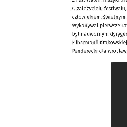
O założycielu festiwal
człowiekiem, świetnym
Wykonywał pierwsze utw
był nadwornym dyrygent
Filharmonii Krakowskie
Penderecki dla wroclaw.