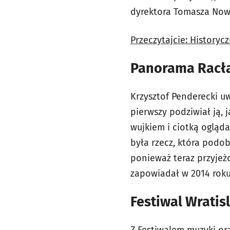
dyrektora Tomasza No
Przeczytajcie: History
Panorama Racł
Krzysztof Penderecki uw
pierwszy podziwiał ją, 
wujkiem i ciotką ogląd
była rzecz, która podob
ponieważ teraz przyje
zapowiadał w 2014 roku
Festiwal Wrati
Z Festiwalem muzyki or