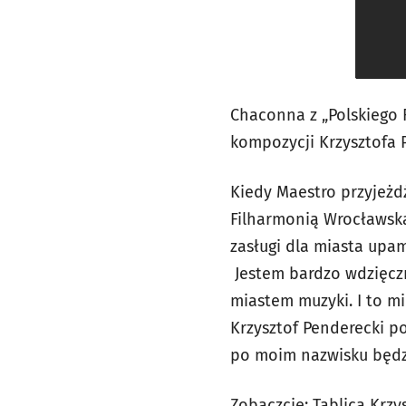
Chaconna z „Polskiego 
kompozycji Krzysztofa 
Kiedy Maestro przyjeżd
Filharmonią Wrocławską
zasługi dla miasta up
Jestem bardzo wdzięcz
miastem muzyki. I to m
Krzysztof Penderecki po
po moim nazwisku będzie
Zobaczcie: Tablica Krz