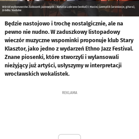
Wśród wykonawców Zaduszek jazzowych – Natalia Lubrano (wokal) i Maciej Czemplik (aranżacje, gitara),
źródło: Youtube
Będzie nastojowo i trochę nostalgicznie, ale na
pewno nie nudno. W zaduszkowy listopadowy
wieczór muzyczne wspominki proponuje klub Stary
Klasztor, jako jedno z wydarzeń Ethno Jazz Festival.
Znane piosenki, które stworzyli i wylansowali
nieżyjący już artyści, usłyszymy w interpretacji
wrocławskich wokalistek.
REKLAMA