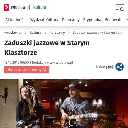
Serwis informacyjny wroclaw.pl podserwis: Kultura
Menu
Aktualności
Wydział Kultury
Polecamy
Stypendia
Festiwale
wroclaw.pl
Kultura
Polecamy
Zaduszki jazzowe w Starym Klaszto
Zaduszki jazzowe w Starym
Klasztorze
Data publikacji:
Autor:
13.10.2015 00:00 |
Redakcja www.wroclaw.pl
artykuł
Udostępnij
Materiał archiwalny
Kliknij, aby powiększyć