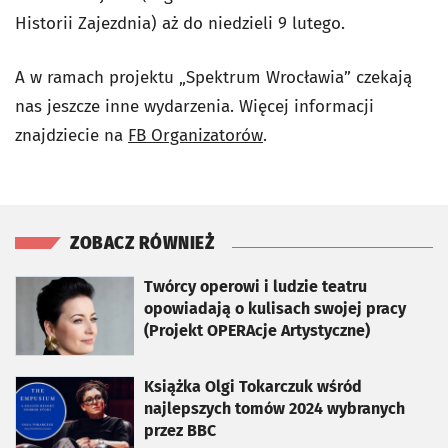
Historii Zajezdnia) aż do niedzieli 9 lutego.
A w ramach projektu „Spektrum Wrocławia” czekają
nas jeszcze inne wydarzenia. Więcej informacji
znajdziecie na
FB
Organizatorów
.
ZOBACZ RÓWNIEŻ
otworzy się w nowej karcie
Twórcy operowi i ludzie teatru
opowiadają o kulisach swojej pracy
(Projekt OPERAcje Artystyczne)
otworzy się w nowej karcie
Książka Olgi Tokarczuk wśród
najlepszych tomów 2024 wybranych
przez BBC