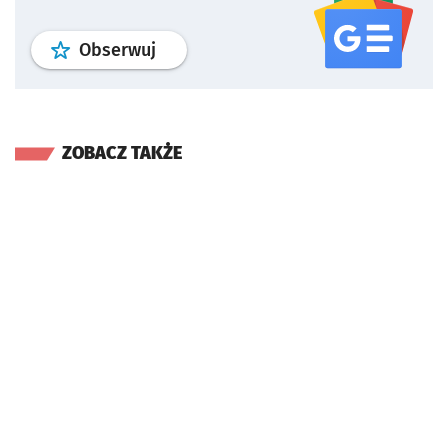
profil
google news
serwisu wroclaw
Obserwuj
ZOBACZ TAKŻE