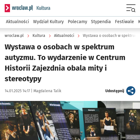
Serwis informacyjny wroclaw.pl podserwis: Kultura
Menu
Aktualności
Wydział Kultury
Polecamy
Stypendia
Festiwale
wroclaw.pl
Kultura
Aktualności
Wystawa o osobach w spektrum a
Wystawa o osobach w spektrum
autyzmu. To wydarzenie w Centrum
Historii Zajezdnia obala mity i
stereotypy
Data publikacji:
Autor:
artykuł
14.01.2025 14:17 |
Magdalena Talik
Udostępnij
Kliknij, aby powiększyć