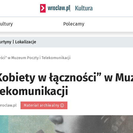
Serwis informacyjny wroclaw.pl podserwis: 
ultury
Polecamy
rtyny | Lokalizacje
ści” w Muzeum Poczty i Telekomunikacji
obiety w łączności” w M
lekomunikacji
roclaw.pl
Materiał archiwalny