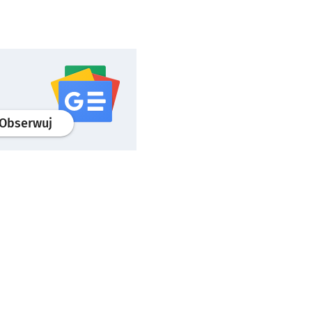
profil
google news
serwisu wroclaw.pl
Obserwuj