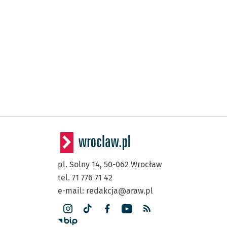
pl. Solny 14,
50-062
Wrocław
tel. 71 776 71 42
e-mail:
redakcja@araw.pl