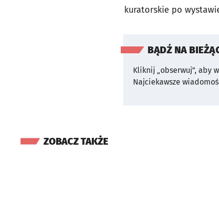
kuratorskie po wystawie
BĄDŹ NA BIEŻĄ
Kliknij „obserwuj”, aby 
Najciekawsze wiadomośc
ZOBACZ TAKŻE