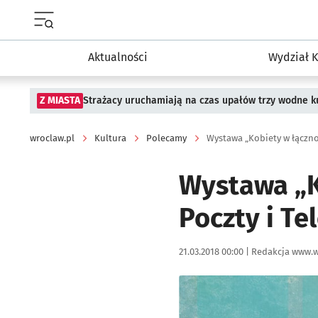
Menu główne portalu wroclaw.pl
Aktualności
Wydział K
Z MIASTA
Strażacy uruchamiają na czas upałów trzy wodne ku
wroclaw.pl
Kultura
Polecamy
Wystawa „Kobiety w łączno
Wystawa „K
Poczty i Te
Data publikacji:
Autor:
21.03.2018 00:00 |
Redakcja www.w
Kliknij, aby powiększyć