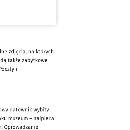
ne zdjęcia, na których
ędą także zabytkowe
oczty i
iowy datownik wybity
ynku muzeum – najpierw
ym. Oprowadzanie