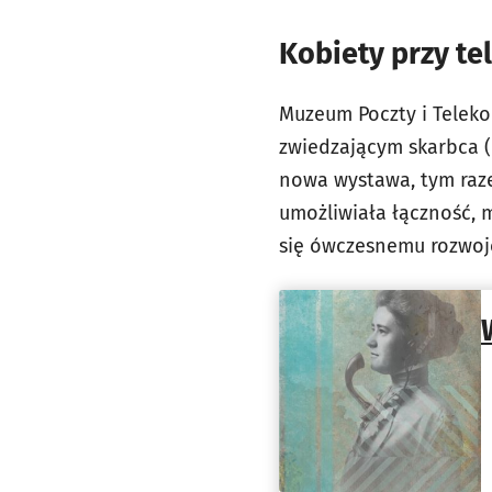
Kobiety przy te
Muzeum Poczty i Teleko
zwiedzającym skarbca (
nowa wystawa, tym raze
umożliwiała łączność, m
się ówczesnemu rozwojo