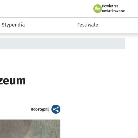
Powietrze
we Wrocławiu
Kultura
umiarkowane
Stypendia
Festiwale
uzeum
artykuł
Udostępnij