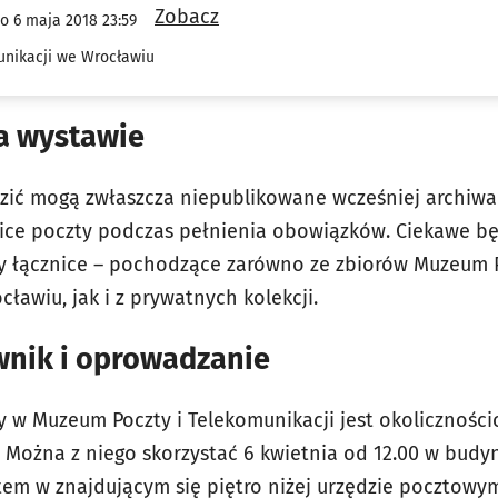
Zobacz
do 6 maja 2018 23:59
unikacji we Wrocławiu
a wystawie
ić mogą zwłaszcza niepublikowane wcześniej archiwal
ce poczty podczas pełnienia obowiązków. Ciekawe b
czy łącznice – pochodzące zarówno ze zbiorów Muzeum P
ławiu, jak i z prywatnych kolekcji.
wnik i oprowadzanie
y w Muzeum Poczty i Telekomunikacji jest okolicznośc
ę. Można z niego skorzystać 6 kwietnia od 12.00 w bud
tem w znajdującym się piętro niżej urzędzie pocztow