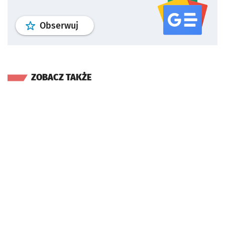
profil
google news
serwisu wroclaw
Obserwuj
ZOBACZ TAKŻE