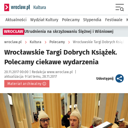
Serwis informacyjny wroclaw.pl podserwis: Kultura
Menu
Aktualności
Wydział Kultury
Polecamy
Stypendia
Festiwale
WROCŁAW
Utrudnienia na skrzyżowaniu Ślężnej i Wiśniowej
wroclaw.pl
Kultura
Polecamy
Wrocławskie Targi Dobrych Książe
Wrocławskie Targi Dobrych Książek.
Polecamy ciekawe wydarzenia
Data publikacji:
Autor:
20.11.2017 00:00 |
Redakcja www.wroclaw.pl
|
aktualizacja:
9 lat temu, 28.11.2017
artykuł
Udostępnij
Materiał archiwalny
Kliknij, aby powiększyć