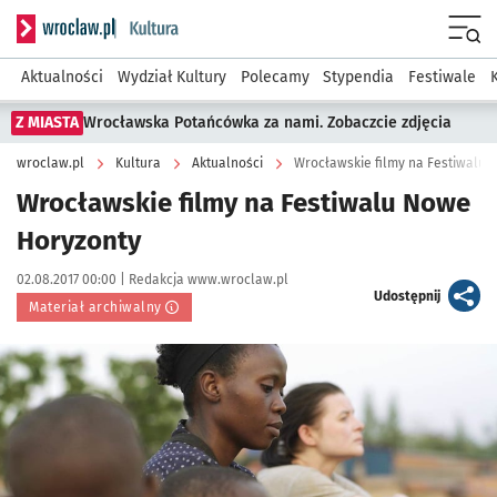
Serwis informacyjny wroclaw.pl podserwis: Kultura
Menu
Aktualności
Wydział Kultury
Polecamy
Stypendia
Festiwale
Z MIASTA
Wrocławska Potańcówka za nami. Zobaczcie zdjęcia
wroclaw.pl
Kultura
Aktualności
Wrocławskie filmy na Festiwalu 
Wrocławskie filmy na Festiwalu Nowe
Horyzonty
Data publikacji:
Autor:
02.08.2017 00:00 |
Redakcja www.wroclaw.pl
artykuł
Udostępnij
Materiał archiwalny
Kliknij, aby powiększyć