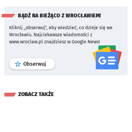
BĄDŹ NA BIEŻĄCO Z WROCŁAWIEM!
Kliknij „obserwuj”, aby wiedzieć, co dzieje się we
Wrocławiu.
Najciekawsze wiadomości z
www.wroclaw.pl znajdziesz w Google News!
profil
google news
serwisu wroclaw
Obserwuj
ZOBACZ TAKŻE