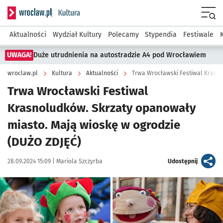
Serwis informacyjny wroclaw.pl podserwis: Kultura
Menu
Aktualności
Wydział Kultury
Polecamy
Stypendia
Festiwale
UWAGA!
Duże utrudnienia na autostradzie A4 pod Wrocławiem
wroclaw.pl
Kultura
Aktualności
Trwa Wrocławski Festiwal Krasno
Trwa Wrocławski Festiwal
Krasnoludków. Skrzaty opanowały
miasto. Mają wioskę w ogrodzie
(DUŻO ZDJĘĆ)
Data publikacji:
Autor:
artykuł
28.09.2024 15:09 |
Mariola Szczyrba
Udostępnij
Kliknij, aby zobaczyć galerię