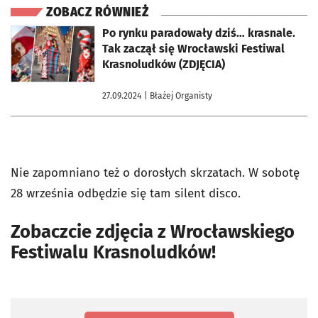
ZOBACZ RÓWNIEŻ
otworzy się w nowej karcie
Po rynku paradowały dziś… krasnale.
Tak zaczął się Wrocławski Festiwal
Krasnoludków (ZDJĘCIA)
27.09.2024
| Błażej Organisty
Nie zapomniano też o dorosłych skrzatach. W sobotę
28 września odbędzie się tam silent disco.
Zobaczcie zdjęcia z Wrocławskiego
Festiwalu Krasnoludków!