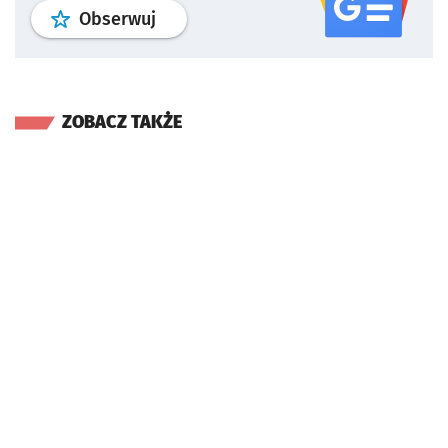
profil
google news
serwisu wroclaw
Obserwuj
ZOBACZ TAKŻE