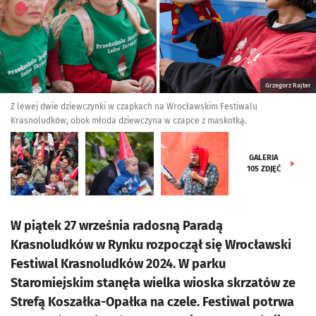
Grzegorz Rajter
Z lewej dwie dziewczynki w czapkach na Wrocławskim Festiwalu
Krasnoludków, obok młoda dziewczyna w czapce z maskotką.
GALERIA
105
ZDJĘĆ
W piątek 27 września radosną Paradą
Krasnoludków w Rynku rozpoczął się Wrocławski
Festiwal Krasnoludków 2024. W parku
Staromiejskim stanęła wielka wioska skrzatów ze
Strefą Koszałka-Opałka na czele. Festiwal potrwa