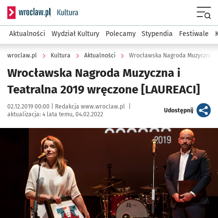
Serwis informacyjny wroclaw.pl podserwis: Kultura
Menu
Aktualności
Wydział Kultury
Polecamy
Stypendia
Festiwale
wroclaw.pl
Kultura
Aktualności
Wrocławska Nagroda Muzyczna i 
Wrocławska Nagroda Muzyczna i
Teatralna 2019 wręczone [LAUREACI]
Data publikacji:
Autor:
02.12.2019 00:00 |
Redakcja www.wroclaw.pl
|
artykuł
Udostępnij
aktualizacja:
4 lata temu, 04.02.2022
Kliknij, aby powiększyć