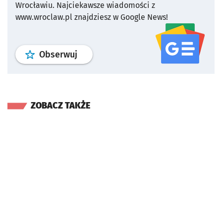
Wrocławiu.
Najciekawsze wiadomości z
www.wroclaw.pl znajdziesz w Google News!
profil
google news
serwisu wroclaw
Obserwuj
ZOBACZ TAKŻE