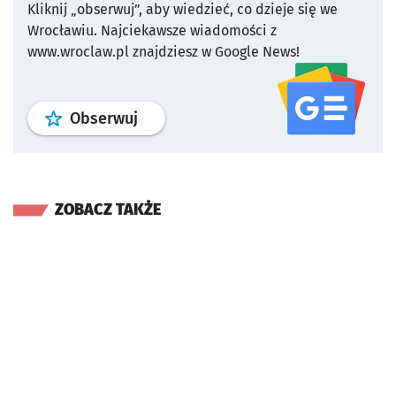
Kliknij „obserwuj”, aby wiedzieć, co dzieje się we
Wrocławiu.
Najciekawsze wiadomości z
www.wroclaw.pl znajdziesz w Google News!
profil
google news
serwisu wroclaw
Obserwuj
ZOBACZ TAKŻE