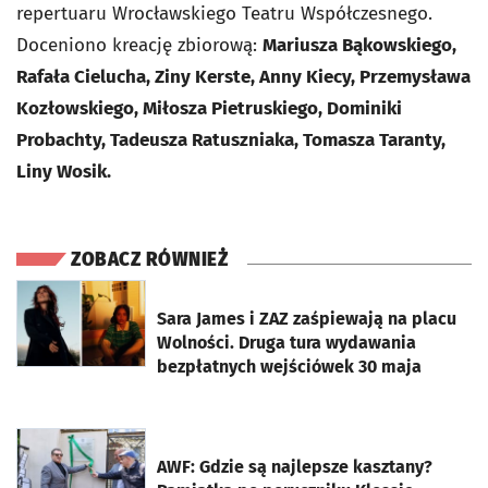
repertuaru Wrocławskiego Teatru Współczesnego.
Doceniono kreację zbiorową:
Mariusza Bąkowskiego,
Rafała Cielucha, Ziny Kerste, Anny Kiecy, Przemysława
Kozłowskiego, Miłosza Pietruskiego, Dominiki
Probachty, Tadeusza Ratuszniaka, Tomasza Taranty,
Liny Wosik.
ZOBACZ RÓWNIEŻ
otworzy się w nowej karcie
Sara James i ZAZ zaśpiewają na placu
Wolności. Druga tura wydawania
bezpłatnych wejściówek 30 maja
otworzy się w nowej karcie
AWF: Gdzie są najlepsze kasztany?