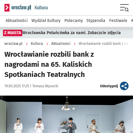
Serwis informacyjny wroclaw.pl podserwis: Kultura
Menu
Aktualności
Wydział Kultury
Polecamy
Stypendia
Festiwale
Z MIASTA
Wrocławska Potańcówka za nami. Zobaczcie zdjęcia
wroclaw.pl
Kultura
Aktualności
Wrocławianie rozbili bank z nagr
Wrocławianie rozbili bank z
nagrodami na 65. Kaliskich
Spotkaniach Teatralnych
Data publikacji:
Autor:
artykuł
19.05.2025 17:25 |
Tomasz Wysocki
Udostępnij
Kliknij, aby powiększyć