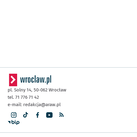
pl. Solny 14,
50-062
Wrocław
tel. 71 776 71 42
e-mail:
redakcja@araw.pl