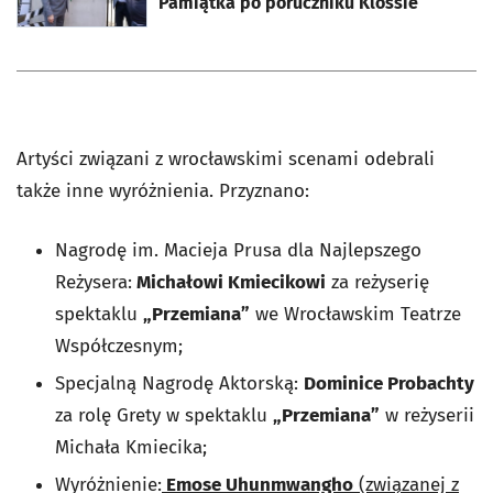
Pamiątka po poruczniku Klossie
Artyści związani z wrocławskimi scenami odebrali
także inne wyróżnienia. Przyznano:
Nagrodę im. Macieja Prusa dla Najlepszego
Reżysera:
Michałowi Kmiecikowi
za reżyserię
spektaklu
„Przemiana”
we Wrocławskim Teatrze
Współczesnym;
Specjalną Nagrodę Aktorską:
Dominice Probachty
za rolę Grety w spektaklu
„Przemiana”
w reżyserii
Michała Kmiecika;
Wyróżnienie:
Emose Uhunmwangho
(związanej z