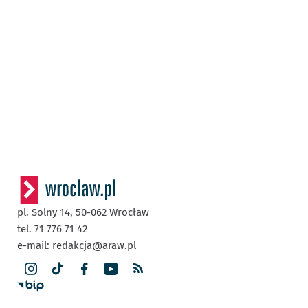
pl. Solny 14,
50-062
Wrocław
tel. 71 776 71 42
e-mail:
redakcja@araw.pl