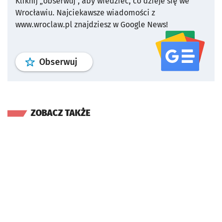
Kliknij „obserwuj”, aby wiedzieć, co dzieje się we
Wrocławiu.
Najciekawsze wiadomości z
www.wroclaw.pl znajdziesz w Google News!
profil
google news
serwisu wroclaw
Obserwuj
ZOBACZ TAKŻE