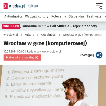
Serwis informacyjny wroclaw.pl podserwis: Kultura
Menu
Aktualności
Wydział Kultury
Polecamy
Stypendia
Festiwale
WROCŁAW
„Panorama 1670” w Hali Stulecia – zdjęcia z soboty
wroclaw.pl
Kultura
Aktualności
Wrocław w grze (komputerowej)
Wrocław w grze (komputerowej)
Data publikacji:
Autor:
15.05.2014 00:00 |
Redakcja www.wroclaw.pl
artykuł
Udostępnij
Materiał archiwalny
Kliknij, aby powiększyć