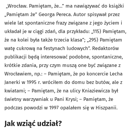
„Wrocław. Pamiętam, że…” ma nawiązywać do książki
„Pamiętam że” Georga Pereca. Autor spisywał przez
wiele lat spontaniczne frazy związane z jego życiem i
układał je w ciągi zdań, dla przykładu: „115) Pamiętam,
że na kolei była także trzecia klasa”; „295) Pamiętam
watę cukrową na festynach ludowych”. Redaktorów
publikacji będą interesować podobne, spontaniczne,
krótkie zdania, przy czym muszą one być związane z
Wrocławiem, np.: – Pamiętam, że po koncercie Lecha
Janerki w 1995 r. wróciłem do domu bez butów, ale z
kwiatami; – Pamiętam, że na ulicy Kniaziewicza był
świetny warzywniak u Pani Krysi; – Pamiętam, że
podczas powodzi w 1997 opalałem się w Hiszpanii.
Jak wziąć udział?