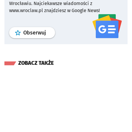
Wrocławiu.
Najciekawsze wiadomości z
www.wroclaw.pl znajdziesz w Google News!
profil
google news
serwisu wroclaw
Obserwuj
ZOBACZ TAKŻE