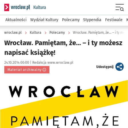
Serwis informacyjny wroclaw.pl podserwis: Kultura
Menu
Aktualności
Wydział Kultury
Polecamy
Stypendia
Festiwale
wroclaw.pl
Kultura
Polecamy
Wrocław. Pamiętam, że… – i ty może
Wrocław. Pamiętam, że… – i ty możesz
napisać książkę!
Data publikacji:
Autor:
24.10.2014 00:00 |
Redakcja www.wroclaw.pl
artykuł
Udostępnij
Materiał archiwalny
Kliknij, aby powiększyć