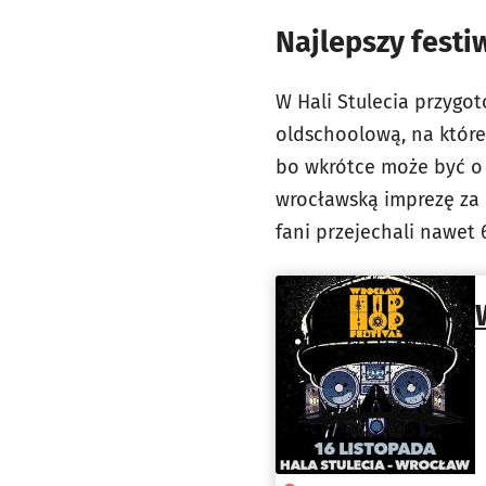
Najlepszy fest
W Hali Stulecia przygo
oldschoolową, na której 
bo wkrótce może być o 
wrocławską imprezę za 
fani przejechali nawet 