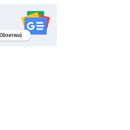
profil
google news
serwisu wroclaw.pl
Obserwuj