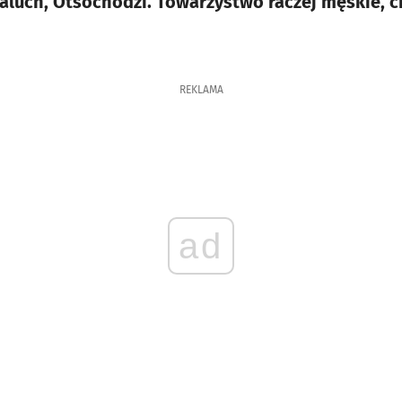
aluch, Otsochodzi. Towarzystwo raczej męskie, c
REKLAMA
ad