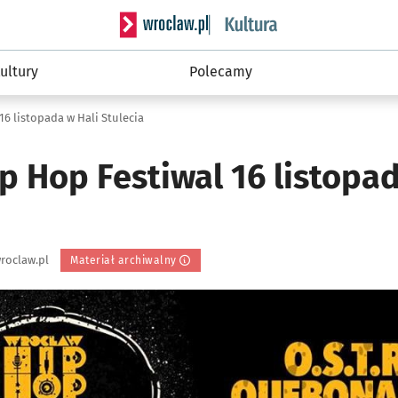
Serwis informacyjny wroclaw.pl podserwis: 
ultury
Polecamy
6 listopada w Hali Stulecia
 Hop Festiwal 16 listopad
roclaw.pl
Materiał archiwalny