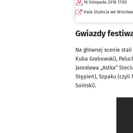
16 listopada 2018 17:00
Hala Stulecia we Wrocław
Gwiazdy festiw
Na głównej scenie stali
Kuba Grabowski), Paluch
Jarosława „Astka” Stec
Stępień), Szpaku (czyli 
Soiński).