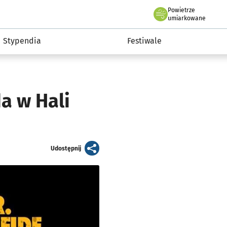
Powietrze
we Wrocławiu
Kultura
umiarkowane
Stypendia
Festiwale
a w Hali
artykuł
Udostępnij