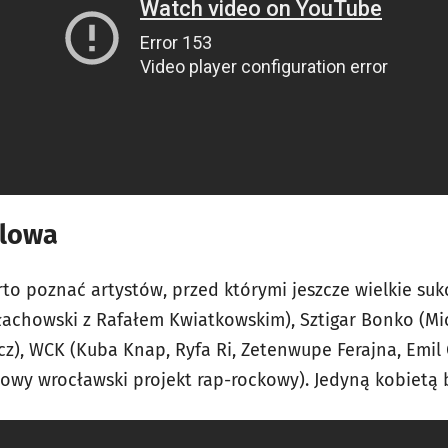
olowa
rto poznać artystów, przed którymi jeszcze wielkie su
łachowski z Rafałem Kwiatkowskim), Sztigar Bonko (Mi
z), WCK (Kuba Knap, Ryfa Ri, Zetenwupe Ferajna, Emil G
owy wrocławski projekt rap-rockowy). Jedyną kobietą 