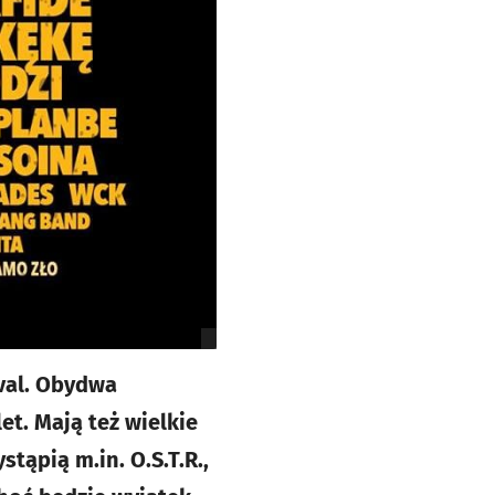
ival. Obydwa
et. Mają też wielkie
tąpią m.in. O.S.T.R.,