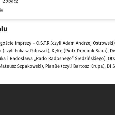
Zobacz
iu
alu
 goście imprezy – O.S.T.R.(czyli Adam Andrzej Ostrowski)
 (czyli Łukasz Paluszak), KęKę (Piotr Dominik Siara), D
iuka i Radosława „Rado Radosnego” Średzińskiego)
, Ot
Mateusz Szpakowski), PlanBe (czyli Bartosz Krupa), DJ S