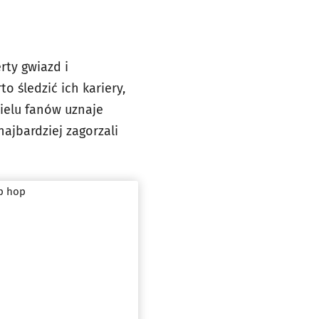
rty gwiazd i
o śledzić ich kariery,
wielu fanów uznaje
ajbardziej zagorzali
ip hop