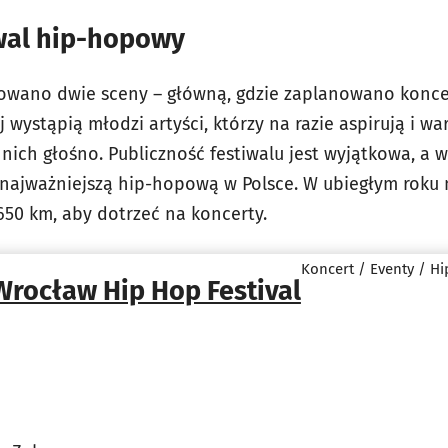
iwal hip-hopowy
towano dwie sceny – główną, gdzie zaplanowano konce
wystąpią młodzi artyści, którzy na razie aspirują i wart
nich głośno. Publiczność festiwalu jest wyjątkowa, a 
najważniejszą hip-hopową w Polsce. W ubiegłym roku n
650 km, aby dotrzeć na koncerty.
Koncert / Eventy / H
Wrocław Hip Hop Festival