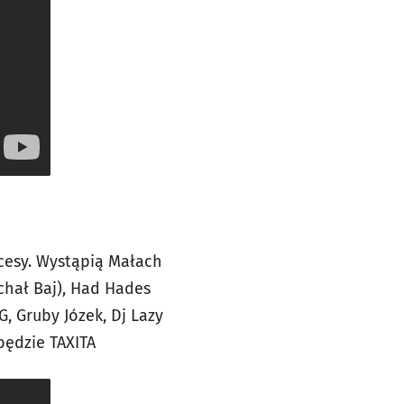
kcesy. Wystąpią Małach
chał Baj), Had Hades
, Gruby Józek, Dj Lazy
będzie TAXITA