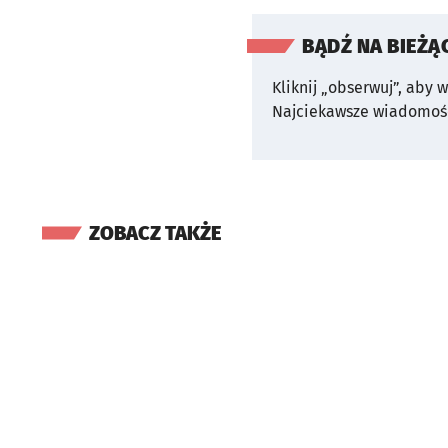
BĄDŹ NA BIEŻĄ
Kliknij „obserwuj”, aby 
Najciekawsze wiadomośc
ZOBACZ TAKŻE