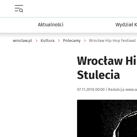
Menu główne portalu wroclaw.pl
Aktualności
Wydział K
wroclaw.pl
Kultura
Polecamy
Wrocław Hip Hop Festiwal 1
Wrocław Hip
Stulecia
Data publikacji:
Autor:
07.11.2018 00:00 |
Redakcja www.w
Kliknij, aby powiększyć