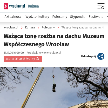
Serwis informacyjny wroclaw.pl podserwis: Kultura
Menu
Aktualności
Wydział Kultury
Polecamy
Stypendia
Festiwale
wroclaw.pl
Kultura
Polecamy
Ważąca tonę rzeźba na dachu Mu
Ważąca tonę rzeźba na dachu Muzeum
Współczesnego Wrocław
Data publikacji:
Autor:
11.12.2016 00:00 |
Redakcja www.wroclaw.pl
artykuł
Udostępnij
Materiał archiwalny
Kliknij, aby powiększyć