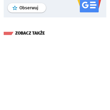
profil
google news
serwisu wroclaw
Obserwuj
ZOBACZ TAKŻE