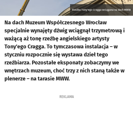
Rzeźba Tony'ego Cragga wciągana na dach MWW
Na dach Muzeum Współczesnego Wrocław
specjalnie wynajęty dźwig wciągnął trzymetrową i
ważącą aż tonę rzeźbę angielskiego artysty
Tony'ego Cragga. To tymczasowa instalacja – w
styczniu rozpocznie się wystawa dzieł tego
rzeźbiarza. Pozostałe eksponaty zobaczymy we
wnętrzach muzeum, choć trzy z nich staną także w
plenerze – na tarasie MWW.
REKLAMA