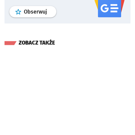
profil
google news
serwisu wroclaw
Obserwuj
ZOBACZ TAKŻE