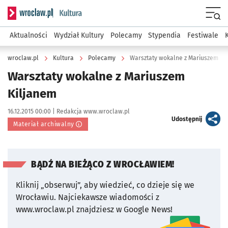
Serwis informacyjny wroclaw.pl podserwis: Kultura
Menu
Aktualności
Wydział Kultury
Polecamy
Stypendia
Festiwale
wroclaw.pl
Kultura
Polecamy
Warsztaty wokalne z Mariuszem Ki
Warsztaty wokalne z Mariuszem
Kiljanem
Data publikacji:
Autor:
16.12.2015 00:00 |
Redakcja www.wroclaw.pl
artykuł
Udostępnij
Materiał archiwalny
BĄDŹ NA BIEŻĄCO Z WROCŁAWIEM!
Kliknij „obserwuj”, aby wiedzieć, co dzieje się we
Wrocławiu.
Najciekawsze wiadomości z
www.wroclaw.pl znajdziesz w Google News!