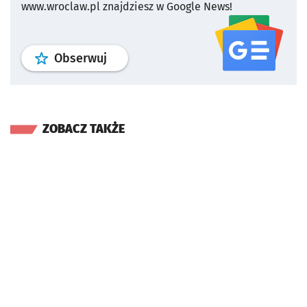
www.wroclaw.pl znajdziesz w Google News!
profil
google news
serwisu wroclaw
Obserwuj
ZOBACZ TAKŻE