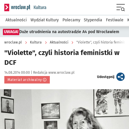
Serwis informacyjny wroclaw.pl podserwis: Kultura
Menu
Aktualności
Wydział Kultury
Polecamy
Stypendia
Festiwale
UWAGA!
Duże utrudnienia na autostradzie A4 pod Wrocławiem
wroclaw.pl
Kultura
Aktualności
"Violette", czyli historia feminist
"Violette", czyli historia feministki w
DCF
Data publikacji:
Autor:
14.08.2014 00:00 |
Redakcja www.wroclaw.pl
artykuł
Udostępnij
Materiał archiwalny
Kliknij, aby powiększyć