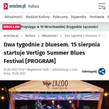
Serwis informacyjny wroclaw.pl podserwis: Kultura
Menu
Aktualności
Wydział Kultury
Polecamy
Stypendia
Festiwale
WROCŁAW
Przysięga w 10 Wrocławskiej Brygadzie Łączności
wroclaw.pl
Kultura
Aktualności
Dwa tygodnie z bluesem. 15 sierpnia
startuje Vertigo Summer Blues
Festival [PROGRAM]
Data publikacji:
Autor:
07.08.2022 17:43 |
Magdalena Talik
|
aktualizacja:
4 lata
artykuł
Udostępnij
temu, 15.08.2022
Kliknij, aby powiększyć