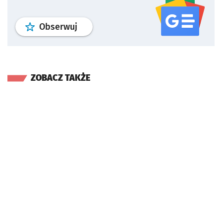
profil
google news
serwisu wroclaw
Obserwuj
ZOBACZ TAKŻE