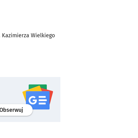
. Kazimierza Wielkiego
profil
google news
serwisu wroclaw.pl
Obserwuj