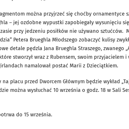
ragmentom można przyjrzeć się choćby ornamentyce s
hla – jej ozdobne wypustki zapobiegały wysunięciu się
zasie przy jedzeniu posiłków nie używano sztućców. 
zia” Petera Brueghla Młodszego zobaczyć kulisy zwykłe
owe detale pędzla Jana Brueghla Straszego, zwanego 
które stworzył wraz z Rubensem, swoim przyjacielem 
rlandach namalował postać Marii z Dzieciątkiem.
 na placu przed Dworcem Głównym będzie wykład „Taj
dzie można wysłuchać 10 września o godz. 18 w Sali Se
otrwa do 15 września.