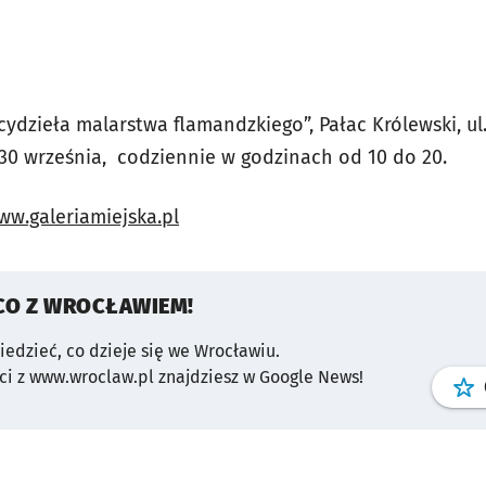
ydzieła malarstwa flamandzkiego”, Pałac Królewski, ul
30 września, codziennie w godzinach od 10 do 20.
ww.galeriamiejska.pl
CO Z WROCŁAWIEM!
wiedzieć, co dzieje się we Wrocławiu.
i z www.wroclaw.pl znajdziesz w Google News!