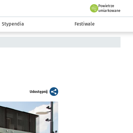
Powietrze
we Wrocławiu
Kultura
umiarkowane
Stypendia
Festiwale
artykuł
Udostępnij