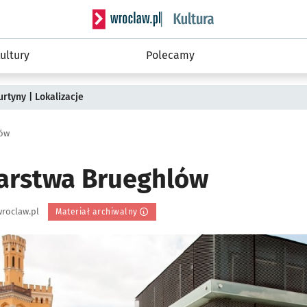
Serwis informacyjny wroclaw.pl podserwis: 
ultury
Polecamy
rtyny | Lokalizacje
lów
larstwa Brueghlów
roclaw.pl
Materiał archiwalny