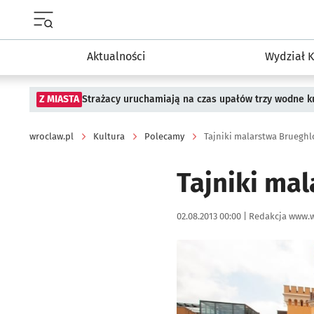
Menu główne portalu wroclaw.pl
Aktualności
Wydział K
Z MIASTA
Strażacy uruchamiają na czas upałów trzy wodne ku
wroclaw.pl
Kultura
Polecamy
Tajniki malarstwa Bruegh
Tajniki ma
Data publikacji:
Autor:
02.08.2013 00:00 |
Redakcja www.w
Kliknij, aby powiększyć