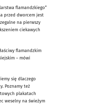
larstwa flamandzkiego”
a przed dworcem jest
rzegalne na pierwszy
ększeniem ciekawych
właściwy flamandzkim
iejskim – mówi
wiemy się dlaczego
ty. Poznamy też
matowych plakatach
niec weselny na świeżym