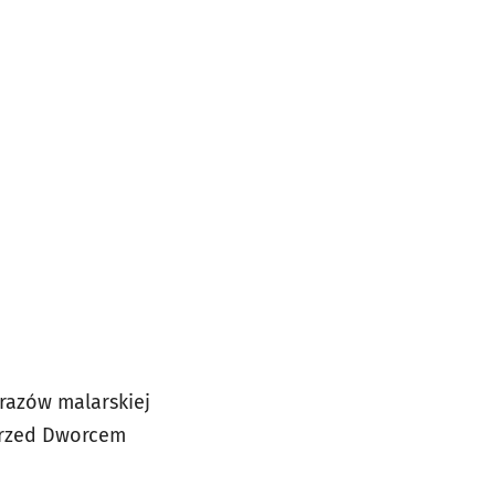
obrazów malarskiej
przed Dworcem