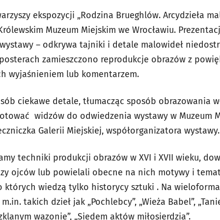
rzyszy ekspozycji „Rodzina Brueghlów. Arcydzieła ma
Królewskim Muzeum Miejskim we Wrocławiu. Prezentacj
ystawy – odkrywa tajniki i detale malowideł niedost
u posterach zamieszczono reprodukcje obrazów z powi
ch wyjaśnieniem lub komentarzem.
posób ciekawe detale, tłumacząc sposób obrazowania 
gotować widzów do odwiedzenia wystawy w Muzeum M
czniczka Galerii Miejskiej, współorganizatora wystawy.
amy techniki produkcji obrazów w XVI i XVII wieku, do
zy ojców lub powielali obecne na nich motywy i tema
o których wiedzą tylko historycy sztuki . Na wielofor
.in. takich dzieł jak „Pochlebcy”, „Wieża Babel”, „Ta
szklanym wazonie”, „Siedem aktów miłosierdzia”.