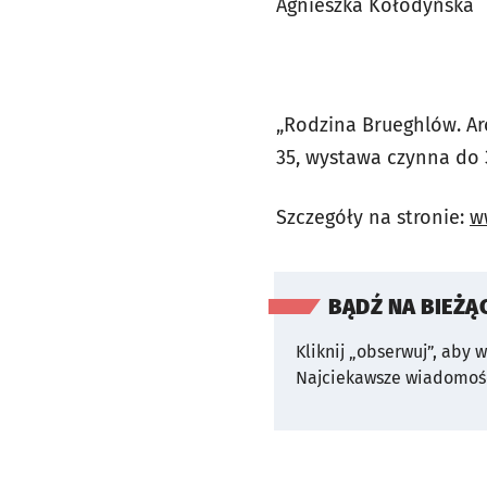
Agnieszka Kołodyńska
„Rodzina Brueghlów. Arc
35, wystawa czynna do 
Szczegóły na stronie:
w
BĄDŹ NA BIEŻĄ
Kliknij „obserwuj”, aby 
Najciekawsze wiadomośc