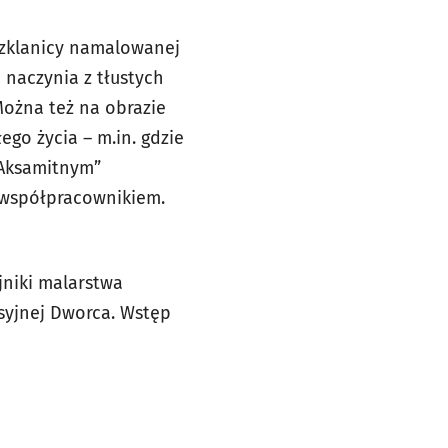
zklanicy namalowanej
 naczynia z tłustych
Można też na obrazie
go życia – m.in. gdzie
„Aksamitnym”
i współpracownikiem.
niki malarstwa
syjnej Dworca. Wstęp