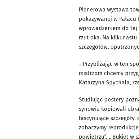
Plenerowa wystawa towa
pokazywanej w Pałacu 
wprowadzeniem do tej w
rzut oka. Na kilkunast
szczegółów, opatrzony
- Przybliżając w ten s
mistrzom chcemy przy
Katarzyna Spychała, rze
Studiując postery pozn
synowie kopiowali obra
fascynujące szczegóły, 
zobaczymy reprodukcje m
powietrzu”, „ Bukiet w 