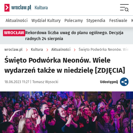
Serwis informacyjny wroclaw.pl podserwis: Kultura
Menu
Aktualności
Wydział Kultury
Polecamy
Stypendia
Festiwale
WROCŁAW
Rekordowa liczba uwag do planu ogólnego. Decyzja
radnych 24 sierpnia
wroclaw.pl
Kultura
Aktualności
Święto Podwórka Neonów. Wiele w
Święto Podwórka Neonów. Wiele
wydarzeń także w niedzielę [ZDJĘCIA]
Data publikacji:
Autor:
artykuł
18.06.2023 11:27 |
Tomasz Wysocki
Udostępnij
Kliknij, aby zobaczyć galerię