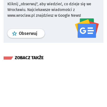
Kliknij „obserwuj”, aby wiedzieć, co dzieje się we
Wrocławiu.
Najciekawsze wiadomości z
www.wroclaw.pl znajdziesz w Google News!
profil
google news
serwisu wroclaw
Obserwuj
ZOBACZ TAKŻE