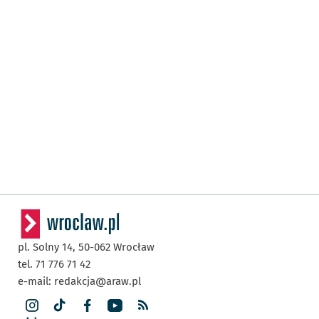
pl. Solny 14,
50-062
Wrocław
tel. 71 776 71 42
e-mail:
redakcja@araw.pl