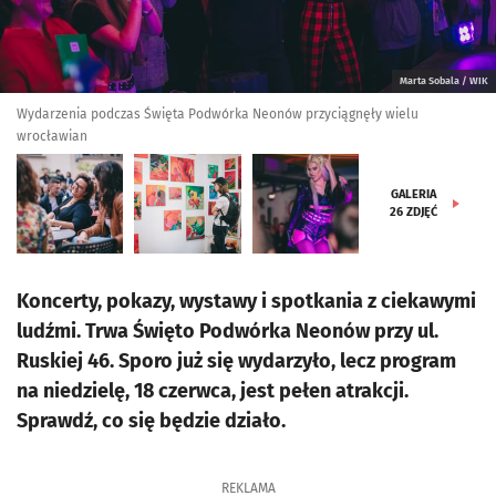
Marta Sobala / WIK
Wydarzenia podczas Święta Podwórka Neonów przyciągnęły wielu
wrocławian
GALERIA
26
ZDJĘĆ
Koncerty, pokazy, wystawy i spotkania z ciekawymi
ludźmi. Trwa Święto Podwórka Neonów przy ul.
Ruskiej 46. Sporo już się wydarzyło, lecz program
na niedzielę, 18 czerwca, jest pełen atrakcji.
Sprawdź, co się będzie działo.
REKLAMA