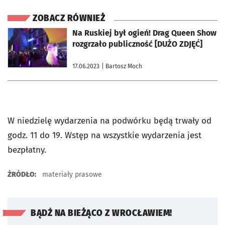
ZOBACZ RÓWNIEŻ
otworzy się w nowej karcie
Na Ruskiej był ogień! Drag Queen Show
rozgrzało publiczność [DUŻO ZDJĘĆ]
17.06.2023
| Bartosz Moch
W niedzielę wydarzenia na podwórku będą trwały od
godz. 11 do 19. Wstęp na wszystkie wydarzenia jest
bezpłatny.
ŹRÓDŁO:
materiały prasowe
BĄDŹ NA BIEŻĄCO Z WROCŁAWIEM!